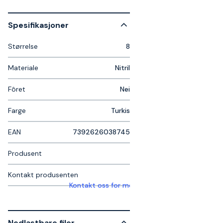
Spesifikasjoner
Størrelse
8
Materiale
Nitril
Fôret
Nei
Farge
Turkis
EAN
7392626038745
Produsent
Kontakt produsenten
Kontakt oss for mer informasjon
Nedlastbare filer