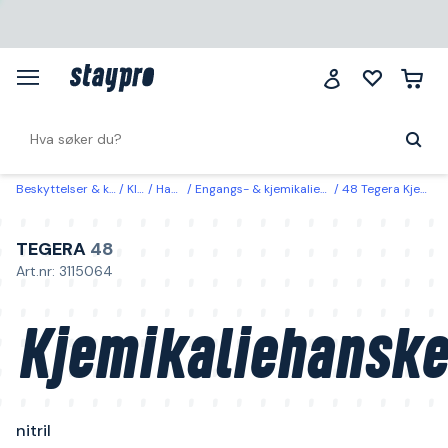
Beskyttelser & klær
Klær
Hansker
Engangs- & kjemikaliebeskyttelseshansker
48 Tegera Kjemikaliehansker nitril 8
TEGERA
48
Art.nr: 3115064
Kjemikaliehanske
nitril