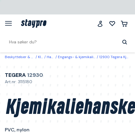
Beskyttelser & klær
Klær
Hansker
Engangs- & kjemikaliebeskyttelseshansker
12930 Tegera Kjemikaliehansker PVC, nylon 9
TEGERA
12930
Art.nr: 3115180
Kjemikaliehanske
PVC, nylon