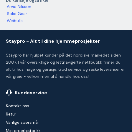
Du kanskje også liker
Arvid Nilsson
Solid Gear
Weibulls
Staypro - Alt til dine hjemmeprosjekter
Staypro har hjulpet kunder på det nordiske markedet siden
2007. I vår oversiktlige og lettnavigerte nettbutikk finner du
alt til hus, hage og garasje. God service og raske leveranser er
vår greie - velkommen til å handle hos oss!
Kundeservice
Kontakt oss
Retur
Vanlige spørsmål
Min orderhistorikk