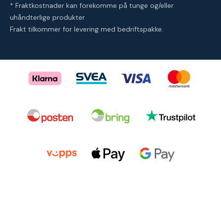
* Fraktkostnader kan forekomme på tunge og/eller
uhåndterlige produkter
Frakt tilkommer for levering med bedriftspakke.