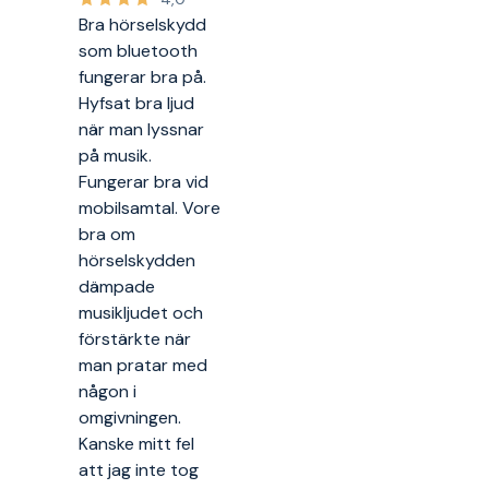
Bra hörselskydd
som bluetooth
fungerar bra på.
Hyfsat bra ljud
när man lyssnar
på musik.
Fungerar bra vid
mobilsamtal. Vore
bra om
hörselskydden
dämpade
musikljudet och
förstärkte när
man pratar med
någon i
omgivningen.
Kanske mitt fel
att jag inte tog