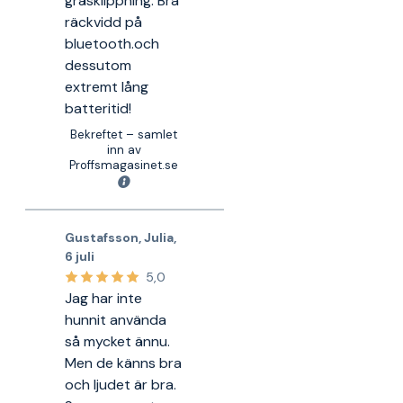
gräsklippning. Bra
räckvidd på
bluetooth.och
dessutom
extremt lång
batteritid!
Bekreftet – samlet
inn av
Proffsmagasinet.se
Gustafsson, Julia
,
6 juli
5,0
Jag har inte
hunnit använda
så mycket ännu.
Men de känns bra
och ljudet är bra.