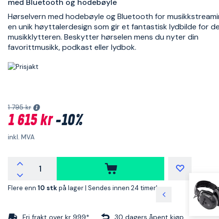
med Bluetooth og hodebøyle
Hørselvern med hodebøyle og Bluetooth for musikkstream
en unik høyttalerdesign som gir et fantastisk lydbilde for d
musikklytteren. Beskytter hørselen mens du nyter din
favorittmusikk, podkast eller lydbok.
1 795 kr
1 615 kr
-10%
inkl. MVA
Flere enn
10 stk
på lager |
Sendes innen 24 timer!
Fri frakt over kr 999*
30 dagers åpent kjøp