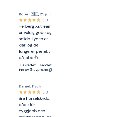
Rober 🇳🇴
,
25 juli
5,0
Hellberg Xstream
er veldig gode og
solide. Lyden er
klar, og de
fungerer perfekt
på jobb.👍
Bekreftet – samlet
inn av Staypro.no
Daniel
,
11 juli
5,0
Bra hörselskydd,
både för
byggjobb och