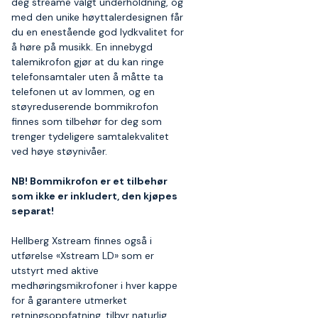
deg streame valgt underholdning, og
med den unike høyttalerdesignen får
du en enestående god lydkvalitet for
å høre på musikk. En innebygd
talemikrofon gjør at du kan ringe
telefonsamtaler uten å måtte ta
telefonen ut av lommen, og en
støyreduserende bommikrofon
finnes som tilbehør for deg som
trenger tydeligere samtalekvalitet
ved høye støynivåer.
NB! Bommikrofon er et tilbehør
som ikke er inkludert, den kjøpes
separat!
Hellberg Xstream finnes også i
utførelse «Xstream LD» som er
utstyrt med aktive
medhøringsmikrofoner i hver kappe
for å garantere utmerket
retningsoppfatning, tilbyr naturlig