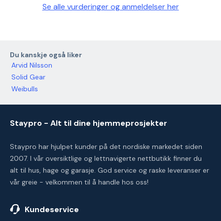
Se alle vurderinger og anmeldelser her
Du kanskje også liker
Arvid Nilsson
Solid Gear
Weibulls
Staypro - Alt til dine hjemmeprosjekter
Staypro har hjulpet kunder på det nordiske markedet siden
2007. I vår oversiktlige og lettnavigerte nettbutikk finner du
alt til hus, hage og garasje. God service og raske leveranser er
vår greie - velkommen til å handle hos oss!
Kundeservice