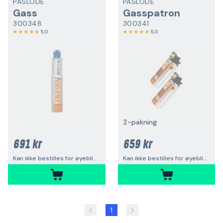
PASLODE
PASLODE
Gass
Gasspatron
300348
300341
5,0
5,0
2-pakning
691 kr
659 kr
Kan ikke bestilles for øyeblikket
Kan ikke bestilles for øyeblikket
1