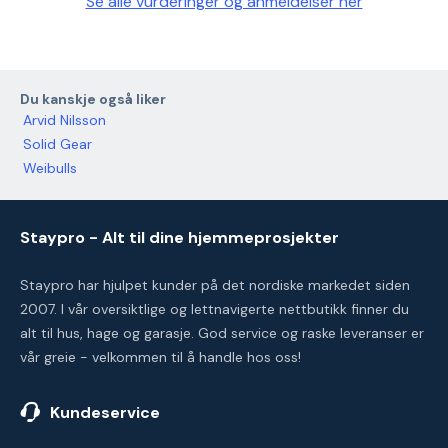
Se alle vurderinger og anmeldelser her
Du kanskje også liker
Arvid Nilsson
Solid Gear
Weibulls
Staypro - Alt til dine hjemmeprosjekter
Staypro har hjulpet kunder på det nordiske markedet siden
2007. I vår oversiktlige og lettnavigerte nettbutikk finner du
alt til hus, hage og garasje. God service og raske leveranser er
vår greie - velkommen til å handle hos oss!
Kundeservice