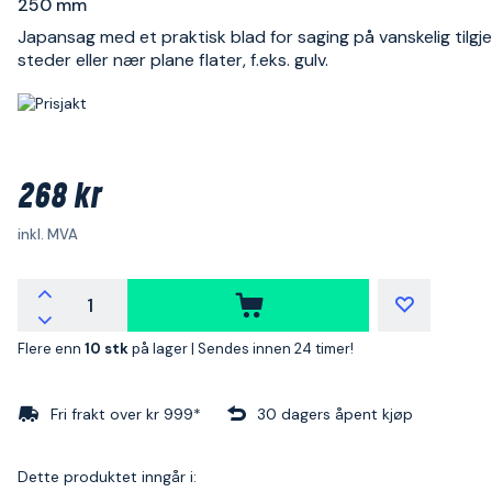
250 mm
Japansag med et praktisk blad for saging på vanskelig tilgj
steder eller nær plane flater, f.eks. gulv.
268 kr
inkl. MVA
Flere enn
10 stk
på lager |
Sendes innen 24 timer!
Fri frakt over kr 999*
30 dagers åpent kjøp
Dette produktet inngår i: