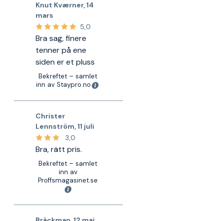
Knut Kværner
,
14
mars
5,0
Bra sag, finere
tenner på ene
siden er et pluss
Bekreftet – samlet
inn av Staypro.no
Christer
Lennström
,
11 juli
3,0
Bra, rätt pris.
Bekreftet – samlet
inn av
Proffsmagasinet.se
Bräckman
,
12 mai