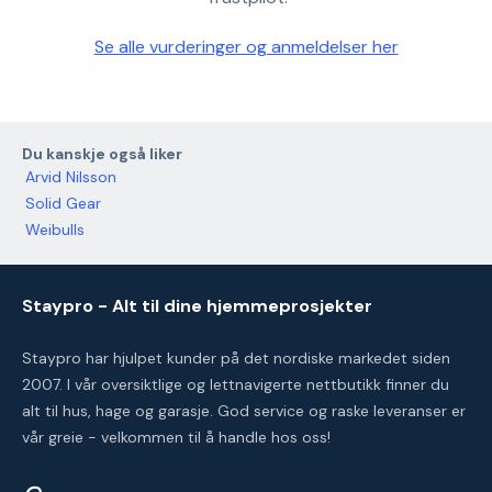
Se alle vurderinger og anmeldelser her
Du kanskje også liker
Arvid Nilsson
Solid Gear
Weibulls
Staypro - Alt til dine hjemmeprosjekter
Staypro har hjulpet kunder på det nordiske markedet siden
2007. I vår oversiktlige og lettnavigerte nettbutikk finner du
alt til hus, hage og garasje. God service og raske leveranser er
vår greie - velkommen til å handle hos oss!