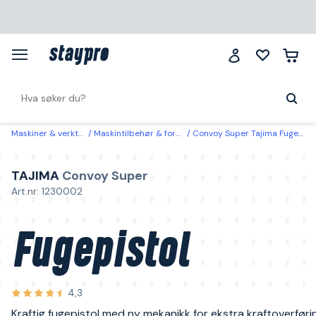
Maskiner & verktøy
Maskintilbehør & forbruk
Convoy Super Tajima Fugepistol
TAJIMA
Convoy Super
Art.nr: 1230002
Fugepistol
4,3
Kraftig fugepistol med ny mekanikk for ekstra kraftoverføri