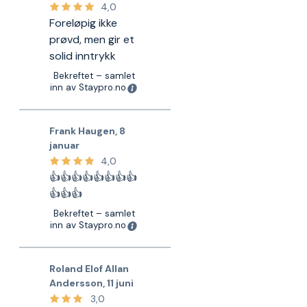
4,0
Foreløpig ikke
prøvd, men gir et
solid inntrykk
Bekreftet – samlet
inn av Staypro.no
Frank Haugen
,
8
januar
4,0
👍👍👍👍👍👍👍👍
👍👍👍
Bekreftet – samlet
inn av Staypro.no
Roland Elof Allan
Andersson
,
11 juni
3,0