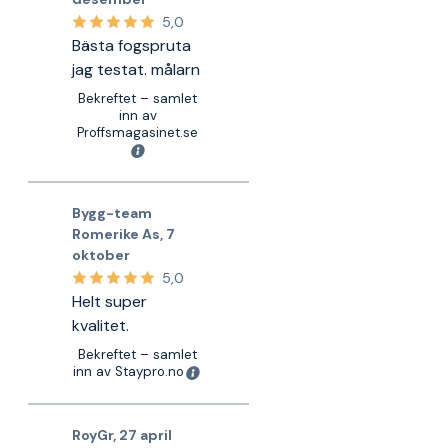
5,0
Bästa fogspruta
jag testat. målarn
Bekreftet – samlet
inn av
Proffsmagasinet.se
Bygg-team
Romerike As
,
7
oktober
5,0
Helt super
kvalitet.
Bekreftet – samlet
inn av Staypro.no
RoyGr
,
27 april