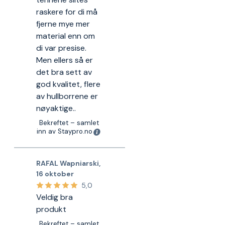
raskere for di må
fjerne mye mer
material enn om
di var presise.
Men ellers så er
det bra sett av
god kvalitet, flere
av hullborrene er
nøyaktige..
Bekreftet – samlet
inn av Staypro.no
RAFAL Wapniarski
,
16 oktober
5,0
Veldig bra
produkt
Bekreftet – samlet