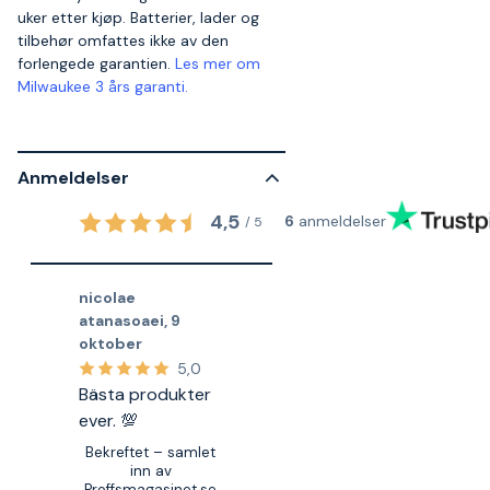
uker etter kjøp. Batterier, lader og
tilbehør omfattes ikke av den
forlengede garantien.
Les mer om
Milwaukee 3 års garanti.
Anmeldelser
4,5
6
anmeldelser
/
5
nicolae
atanasoaei
,
9
oktober
5,0
Bästa produkter
ever. 💯
Bekreftet – samlet
inn av
Proffsmagasinet.se