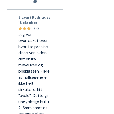
Sigvart Rodriguez
,
18 oktober
3,0
Jeg var
overrasket over
hvor lite presise
disse var, siden
det er fra
milwaukee og
prisklassen. Flere
av hullsagene er
ikke helt
sirkulære, litt
''ovale''. Dette gir
unøyaktige hull +-
2-3mm samt at
tennene slites