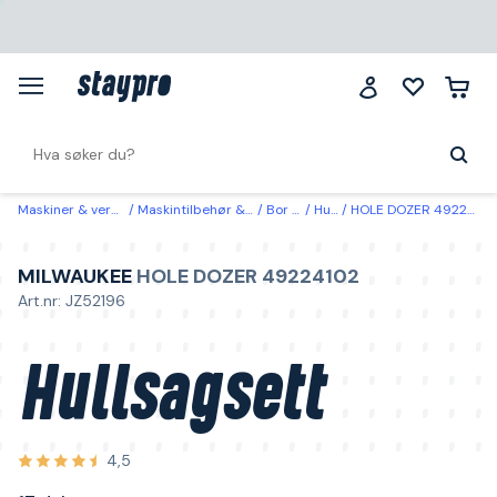
Maskiner & verktøy
Maskintilbehør & forbruk
Bor & bits
Hullsager
HOLE DOZER 49224102 Milwaukee Hullsagsett 17 deler
MILWAUKEE
HOLE DOZER 49224102
Art.nr: JZ52196
Hullsagsett
4,5