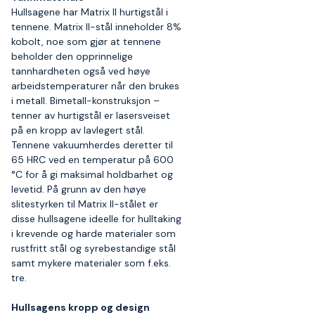
Hullsagene har Matrix II hurtigstål i
tennene. Matrix II-stål inneholder 8%
kobolt, noe som gjør at tennene
beholder den opprinnelige
tannhardheten også ved høye
arbeidstemperaturer når den brukes
i metall. Bimetall-konstruksjon –
tenner av hurtigstål er lasersveiset
på en kropp av lavlegert stål.
Tennene vakuumherdes deretter til
65 HRC ved en temperatur på 600
°C for å gi maksimal holdbarhet og
levetid. På grunn av den høye
slitestyrken til Matrix II-stålet er
disse hullsagene ideelle for hulltaking
i krevende og harde materialer som
rustfritt stål og syrebestandige stål
samt mykere materialer som f.eks.
tre.
Hullsagens kropp og design