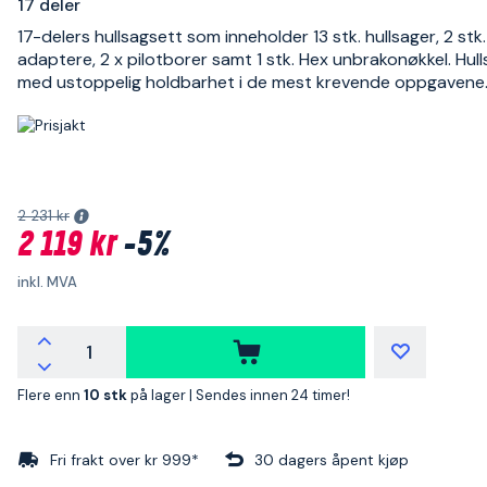
17 deler
17-delers hullsagsett som inneholder 13 stk. hullsager, 2 stk.
adaptere, 2 x pilotborer samt 1 stk. Hex unbrakonøkkel. Hul
med ustoppelig holdbarhet i de mest krevende oppgavene
2 231 kr
2 119 kr
-5%
inkl. MVA
Flere enn
10 stk
på lager |
Sendes innen 24 timer!
Fri frakt over kr 999*
30 dagers åpent kjøp