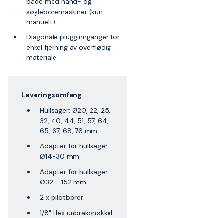
både med hånd- og
søyleboremaskiner (kun
manuelt)
Diagonale plugginnganger for
enkel fjerning av overflødig
materiale
Leveringsomfang
Hullsager: Ø20, 22, 25,
32, 40, 44, 51, 57, 64,
65, 67, 68, 76 mm
Adapter for hullsager
Ø14-30 mm
Adapter for hullsager
Ø32 – 152 mm
2 x pilotborer
1/8" Hex unbrakonøkkel