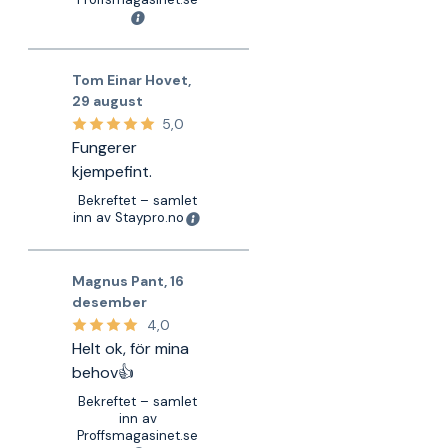
Tom Einar Hovet
,
29 august
5,0
Fungerer
kjempefint.
Bekreftet – samlet
inn av Staypro.no
Magnus Pant
,
16
desember
4,0
Helt ok, för mina
behov👍
Bekreftet – samlet
inn av
Proffsmagasinet.se