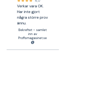
4,0
Verkar vara OK.
Har inte gjort
några större prov
ännu.
Bekreftet – samlet
inn av
Proffsmagasinet.se