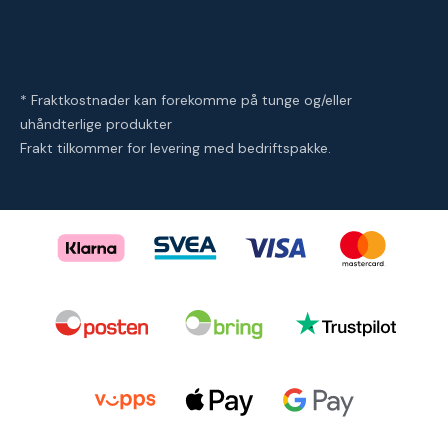
* Fraktkostnader kan forekomme på tunge og/eller
uhåndterlige produkter
Frakt tilkommer for levering med bedriftspakke.