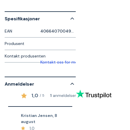
Spesifikasjoner
EAN
4066407004979
Produsent
Kontakt produsenten
Kontakt oss for mer informasjon
Anmeldelser
1,0
1
anmeldelser
/
5
Kristian Jensen
,
8
august
1,0