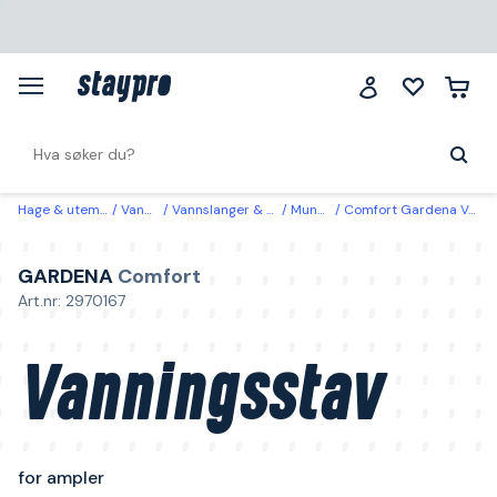
Hage & utemiljø
Vanning
Vannslanger & Koblinger
Munnstykke
Comfort Gardena Vanningsstav for ampler
GARDENA
Comfort
Art.nr: 2970167
Vanningsstav
for ampler