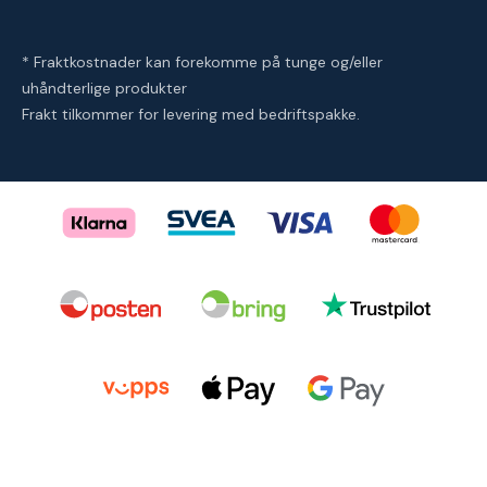
* Fraktkostnader kan forekomme på tunge og/eller
uhåndterlige produkter
Frakt tilkommer for levering med bedriftspakke.