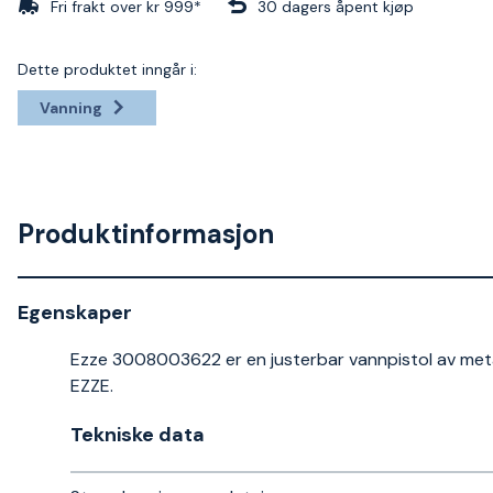
Fri frakt over kr 999*
30 dagers åpent kjøp
Dette produktet inngår i:
Vanning
Produktinformasjon
Egenskaper
Ezze 3008003622 er en justerbar vannpistol av met
EZZE.
Tekniske data​