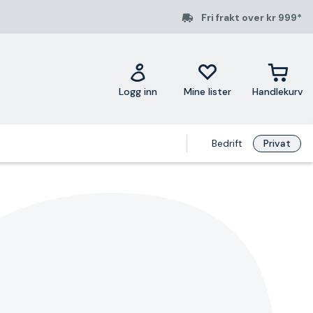
Fri frakt over kr 999*
Logg inn
Mine lister
Handlekurv
Bedrift
Privat