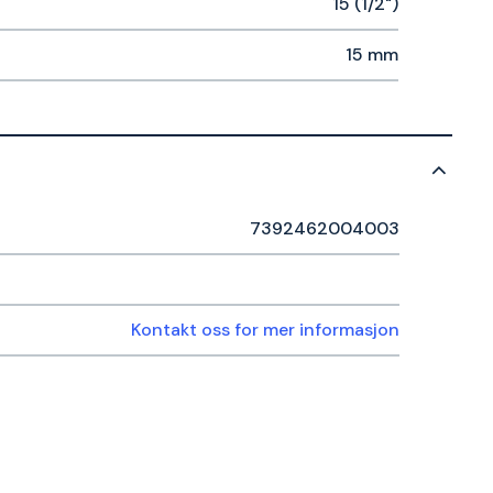
15 (1/2")
15 mm
7392462004003
Kontakt oss for mer informasjon