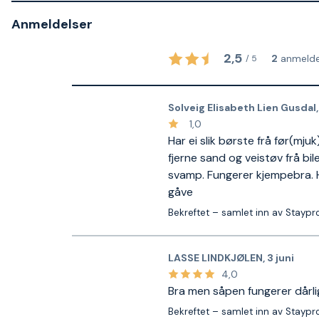
Anmeldelser
2,5
2
anmelde
/
5
Solveig Elisabeth Lien Gusdal
1,0
Har ei slik børste frå før(mju
fjerne sand og veistøv frå bi
svamp. Fungerer kjempebra. Ha
gåve
Bekreftet – samlet inn av Staypr
LASSE LINDKJØLEN
,
3 juni
4,0
Bra men såpen fungerer dårli
Bekreftet – samlet inn av Staypr