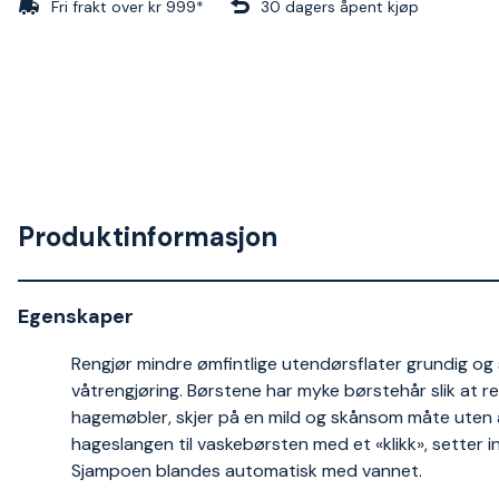
Fri frakt over kr 999*
30 dagers åpent kjøp
Produktinformasjon
Egenskaper
Rengjør mindre ømfintlige utendørsflater grundig o
våtrengjøring. Børstene har myke børstehår slik at re
hagemøbler, skjer på en mild og skånsom måte uten å 
hageslangen til vaskebørsten med et «klikk», setter i
Sjampoen blandes automatisk med vannet.