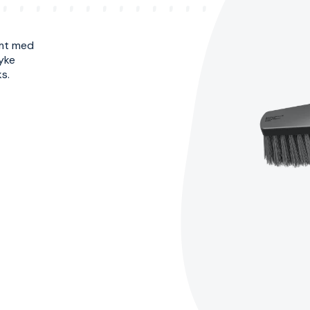
omt med
yke
ks.