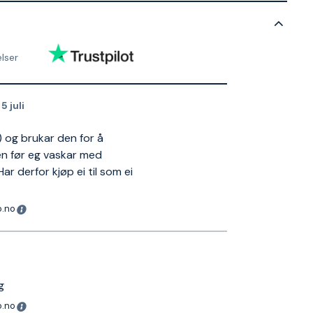
lser
,
5 juli
k) og brukar den for å
len før eg vaskar med
r derfor kjøp ei til som ei
o.no
g
o.no