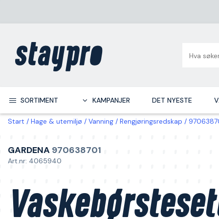
SORTIMENT
KAMPANJER
DET NYESTE
V
Start
Hage & utemiljø
Vanning
Rengjøringsredskap
97063870
GARDENA
970638701
Art.nr: 4065940
Vaskebørsteset