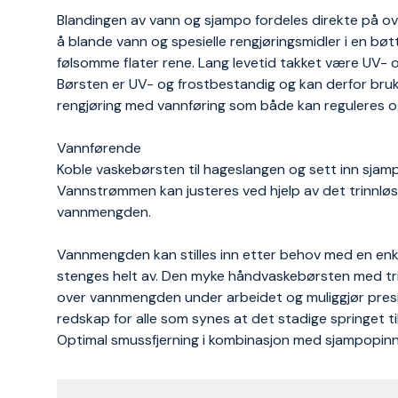
Blandingen av vann og sjampo fordeles direkte på ov
å blande vann og spesielle rengjøringsmidler i en bø
følsomme flater rene. Lang levetid takket være UV- 
Børsten er UV- og frostbestandig og kan derfor bruk
rengjøring med vannføring som både kan reguleres o
Vannførende
Koble vaskebørsten til hageslangen og sett inn sjamp
Vannstrømmen kan justeres ved hjelp av det trinnløs
vannmengden.
Vannmengden kan stilles inn etter behov med en enk
stenges helt av. Den myke håndvaskebørsten med trin
over vannmengden under arbeidet og muliggjør presis o
redskap for alle som synes at det stadige springet ti
Optimal smussfjerning i kombinasjon med sjampopinn