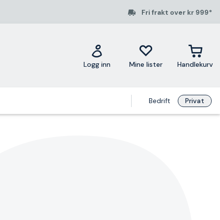
Fri frakt over kr 999*
Logg inn
Mine lister
Handlekurv
Bedrift
Privat