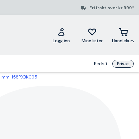
Fri frakt over kr 999*
Logg inn
Mine lister
Handlekurv
Bedrift
Privat
,5 mm, 158PXBK095