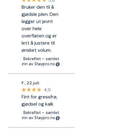
5,0
Bruker den til å
gjødsle plen. Den
legger ut jevnt
over hele
overflaten og er
lett å justere til
ønsket volum.
Bekreftet – samlet
inn av Staypro.no
F.
,
22 juli
4,0
Fint for gressfrø,
gjødsel og kalk
Bekreftet – samlet
inn av Staypro.no