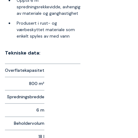
Opptil 6 m
spredningsrekkevidde, avhengig
av materiale og ganghastighet
Produsert i rust- og
værbeskyttet materiale som
enkelt spyles av med vann
Tekniske data:
Overflatekapasitet
800 m²
Spredningsbredde
6 m
Beholdervolum
18 l