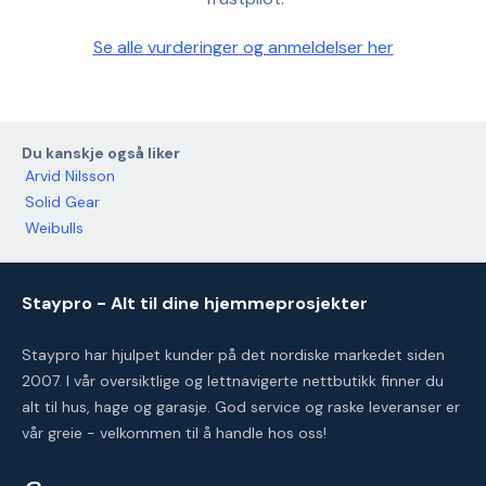
Se alle vurderinger og anmeldelser her
Du kanskje også liker
Arvid Nilsson
Solid Gear
Weibulls
Staypro - Alt til dine hjemmeprosjekter
Staypro har hjulpet kunder på det nordiske markedet siden
2007. I vår oversiktlige og lettnavigerte nettbutikk finner du
alt til hus, hage og garasje. God service og raske leveranser er
vår greie - velkommen til å handle hos oss!