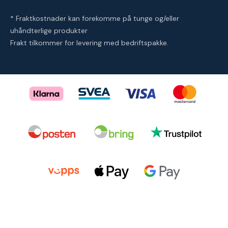
* Fraktkostnader kan forekomme på tunge og/eller
uhåndterlige produkter
Frakt tilkommer for levering med bedriftspakke.