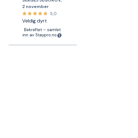
SERGEJ JEGOROV
,
2 november
5,0
Veldig dyrt
Bekreftet – samlet
inn av Staypro.no