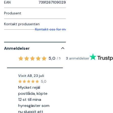
EAN
7391267109029
Produsent
Kontakt produsenten
Kontakt oss for mer informasjon
Anmeldelser
5,0
3
anmeldelser
/
5
Vixit AB
,
23 juli
5,0
Mycket rejäl
postlåda, köpte
12 st till mina
hyresgäster som
nu sluppit att