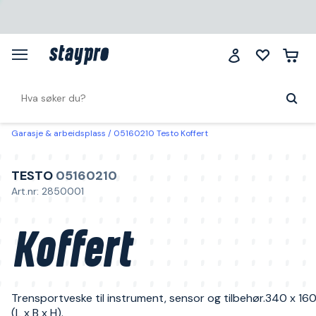
Garasje & arbeidsplass
05160210 Testo Koffert
TESTO
05160210
Art.nr: 2850001
Koffert
Trensportveske til instrument, sensor og tilbehør.340 x 1
(L x B x H).