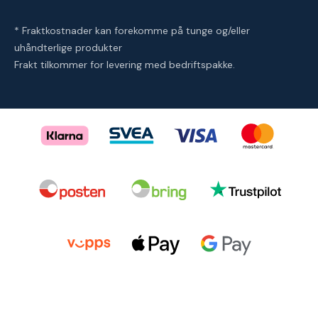
* Fraktkostnader kan forekomme på tunge og/eller
uhåndterlige produkter
Frakt tilkommer for levering med bedriftspakke.