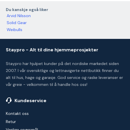
Du kanskje også liker
Arvid Nilsson
Solid Gear
Weibulls
Staypro - Alt til dine hjemmeprosjekter
Staypro har hjulpet kunder på det nordiske markedet siden
2007. I vår oversiktlige og lettnavigerte nettbutikk finner du
alt til hus, hage og garasje. God service og raske leveranser er
vår greie - velkommen til å handle hos oss!
Kundeservice
Kontakt oss
Retur
Vanlige spørsmål