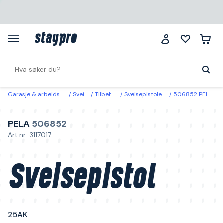
Garasje & arbeidsplass
Sveising
Tilbehør sveis
Sveisepistoler & fugebrenner
506852 PELA Sveisepistol 25AK 3 m
PELA
506852
Art.nr: 3117017
Sveisepistol
25AK