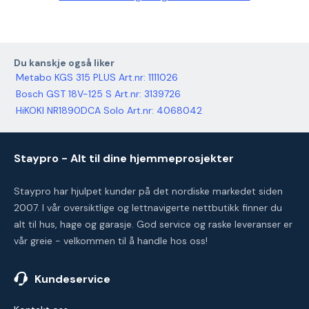
Du kanskje også liker
Metabo KGS 315 PLUS Art.nr: 1111026
Bosch GST 18V-125 S Art.nr: 3139726
HiKOKI NR1890DCA Solo Art.nr: 4068042
Staypro - Alt til dine hjemmeprosjekter
Staypro har hjulpet kunder på det nordiske markedet siden
2007. I vår oversiktlige og lettnavigerte nettbutikk finner du
alt til hus, hage og garasje. God service og raske leveranser er
vår greie - velkommen til å handle hos oss!
Kundeservice