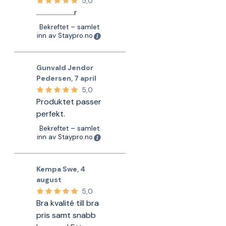
5,0
…………………….r
Bekreftet – samlet
inn av Staypro.no
Gunvald Jendor
Pedersen
,
7 april
5,0
Produktet passer
perfekt.
Bekreftet – samlet
inn av Staypro.no
Kempa Swe
,
4
august
5,0
Bra kvalité till bra
pris samt snabb