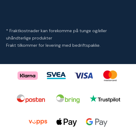
* Fraktkostnader kan forekomme på tunge og/eller
uhåndterlige produkter
Frakt tilkommer for levering med bedriftspakke.