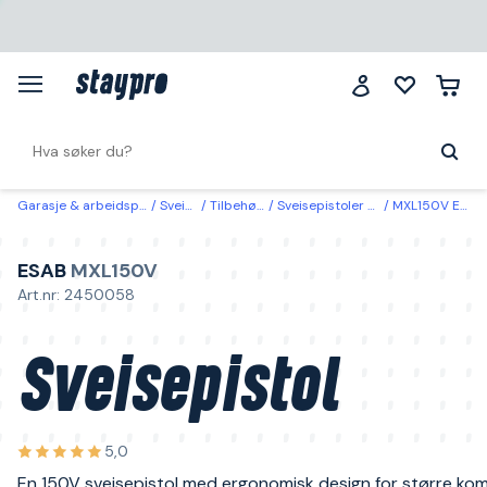
Garasje & arbeidsplass
Sveising
Tilbehør sveis
Sveisepistoler & fugebrenner
MXL150V ESAB Sveisepistol
ESAB
MXL150V
Art.nr: 2450058
Sveisepistol
5,0
En 150V sveisepistol med ergonomisk design for større kom