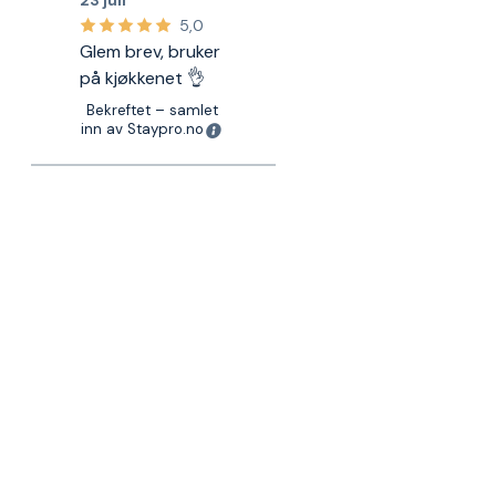
23 juli
5,0
Glem brev, bruker
på kjøkkenet 👌
Bekreftet – samlet
inn av Staypro.no