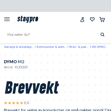
Garasje & arbeidsplass
Kommuniser & administrer
Brev- & pakkevekter
M2 DYMO Brevvekt
DYMO
M2
Art.nr: YL10201
Brevvekt
5,0
Brevvekt for veiing av konvolutter og små pakker opptil 2 kg