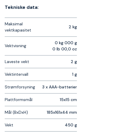
Tekniske data:
Maksimal
2 kg
vektkapasitet
0 kg 000 g
Vektvisning
0 lb 00,0 oz
Laveste vekt
2 g
Vektintervall
1 g
Strømforsyning
3 x AAA-batterier
Plattformsmål
15x15 cm
Mål (BxDxH)
185x161x44 mm
Vekt
450 g