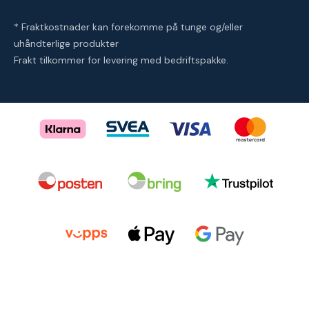
* Fraktkostnader kan forekomme på tunge og/eller
uhåndterlige produkter
Frakt tilkommer for levering med bedriftspakke.