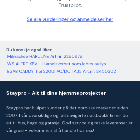
Trustpilot.
Se alle vurderinger og anmeldelser her
Du kanskje også liker
Milwaukee HARDLINE Art.nr: 2290879
WS ALERT XPV – Hørselsvernet som lades av lys
ESAB CADDY TIG 2200I AC/DC TA33 Art.nr: 2450302
Staypro - Alt til dine hjemmeprosjekter
Staypro har hjulpet kunder på det nordiske markedet siden
2007. I vår oversiktlige og lettnavigerte nettbutikk finner du
alt til hus, hage og garasje. God service og raske leveranser er
vår greie - velkommen til å handle hos oss!