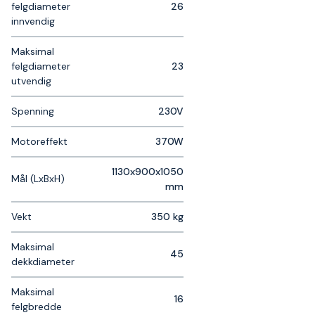
felgdiameter
26
innvendig
Maksimal
felgdiameter
23
utvendig
Spenning
230V
Motoreffekt
370W
1130x900x1050
Mål (LxBxH)
mm
Vekt
350 kg
Maksimal
45
dekkdiameter
Maksimal
16
felgbredde