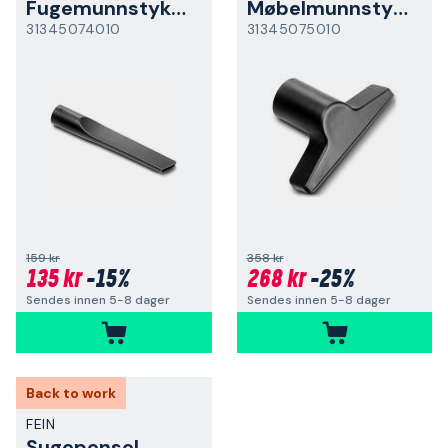
Fugemunnstykke
Møbelmunnstykke
31345074010
31345075010
159 kr
358 kr
135 kr
-15%
268 kr
-25%
Sendes innen 5-8 dager
Sendes innen 5-8 dager
Back to work
FEIN
Sugepensel