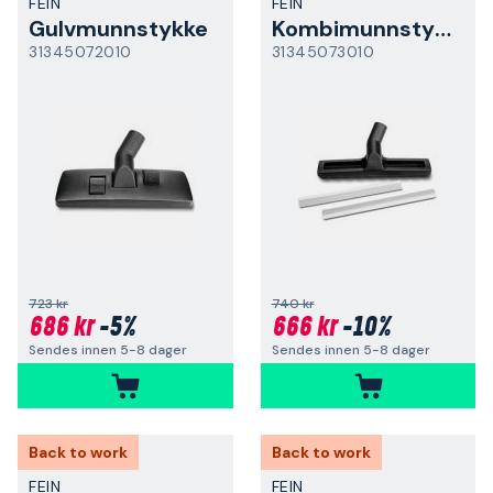
FEIN
FEIN
Gulvmunnstykke
Kombimunnstykke
31345072010
31345073010
723 kr
740 kr
686 kr
-5%
666 kr
-10%
Sendes innen 5-8 dager
Sendes innen 5-8 dager
Back to work
Back to work
FEIN
FEIN