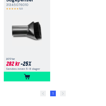
31345076010
5,0
377 kr
282 kr
-25%
Sendes innen 5-8 dager
1