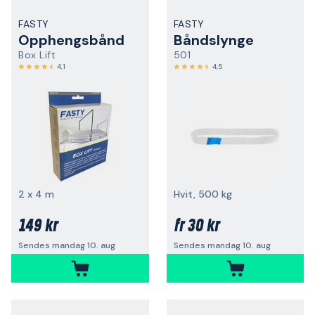
FASTY
FASTY
Opphengsbånd
Båndslynge
Box Lift
501
4,1
4,5
2 x 4 m
Hvit, 500 kg
149 kr
30 kr
fr
Sendes mandag 10. aug
Sendes mandag 10. aug