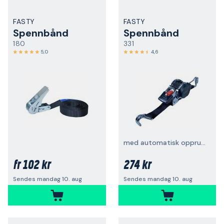
FASTY
FASTY
Spennbånd
Spennbånd
180
331
5,0
4,6
med automatisk oppruller
102 kr
274 kr
fr
Sendes mandag 10. aug
Sendes mandag 10. aug