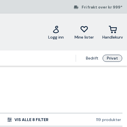
Fri frakt over kr 999*
Logg inn
Mine lister
Handlekurv
Bedrift
Privat
VIS ALLE 8 FILTER
119 produkter