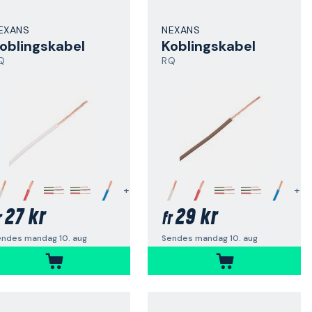
EXANS
NEXANS
oblingskabel
Koblingskabel
Q
RQ
+
+
27 kr
29 kr
r
fr
endes mandag 10. aug
Sendes mandag 10. aug