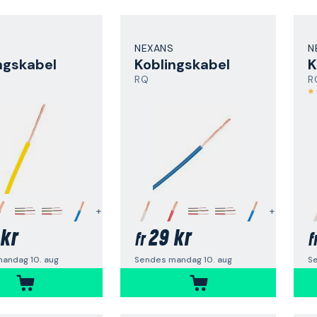
NEXANS
N
ngskabel
Koblingskabel
K
RQ
R
+
+
kr
29 kr
fr
f
andag 10. aug
Sendes mandag 10. aug
S