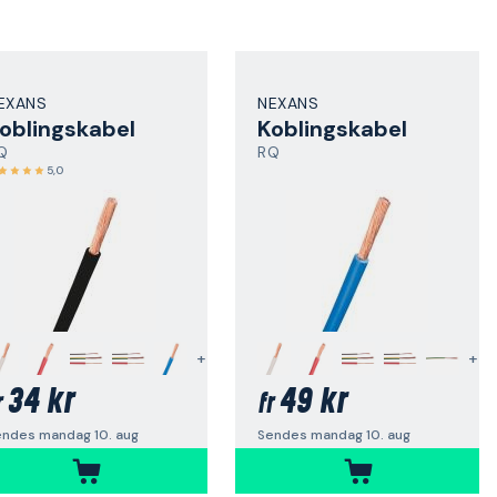
EXANS
NEXANS
oblingskabel
Koblingskabel
Q
RQ
5,0
+
+
34 kr
49 kr
r
fr
endes mandag 10. aug
Sendes mandag 10. aug