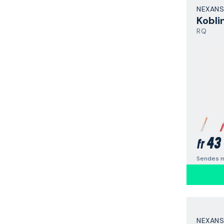
NEXANS
Kobli
RQ
43 
fr
Sendes m
NEXANS