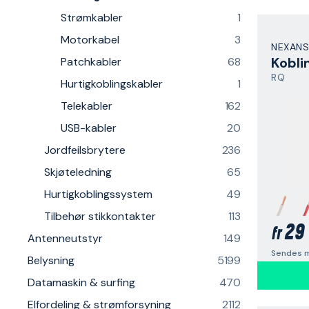
Strømkabler
1
Motorkabel
3
NEXANS
Kobli
Patchkabler
68
RQ
Hurtigkoblingskabler
1
Telekabler
162
USB-kabler
20
Jordfeilsbrytere
236
Skjøteledning
65
Hurtigkoblingssystem
49
Tilbehør stikkontakter
113
29 
fr
Antenneutstyr
149
Sendes m
Belysning
5199
Datamaskin & surfing
470
Elfordeling & strømforsyning
2112