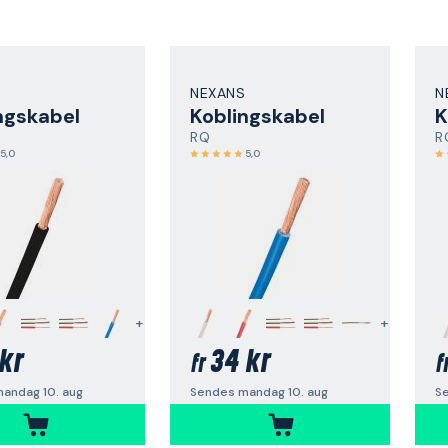
NEXANS
N
ngskabel
Koblingskabel
K
RQ
R
5,0
5,0
+
+
kr
34 kr
fr
f
andag 10. aug
Sendes mandag 10. aug
S