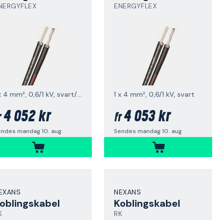
NERGYFLEX
ENERGYFLEX
1 x 4 mm², 0,6/1 kV, svart/rød
1 x 4 mm², 0,6/1 kV, svart
4 052 kr
4 053 kr
r
fr
endes mandag 10. aug
Sendes mandag 10. aug
EXANS
NEXANS
oblingskabel
Koblingskabel
K
RK