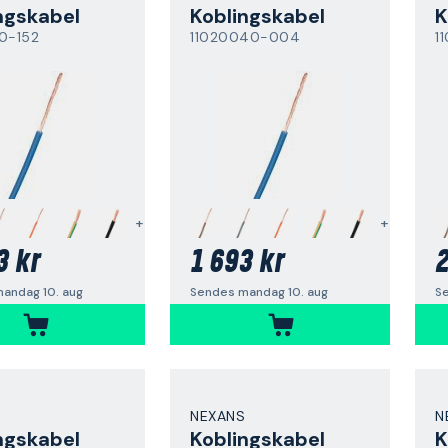
ngskabel
Koblingskabel
K
0-152
11020040-004
1
+
+
3 kr
1 693 kr
2
andag 10. aug
Sendes mandag 10. aug
S
NEXANS
N
ngskabel
Koblingskabel
K