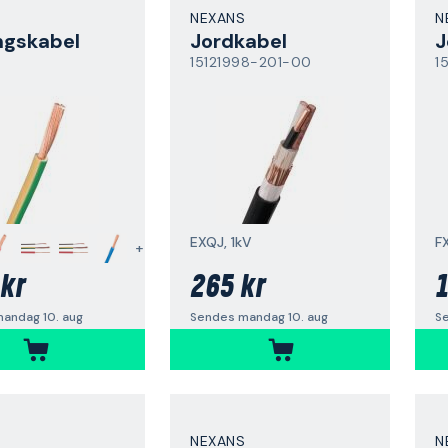
NEXANS
N
ngskabel
Jordkabel
J
15121998-201-00
1
EXQJ, 1kV
FX
+
kr
265 kr
1
andag 10. aug
Sendes mandag 10. aug
S
NEXANS
N