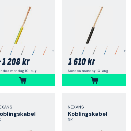
+
+
1 208 kr
1 610 kr
r
endes mandag 10. aug
Sendes mandag 10. aug
EXANS
NEXANS
oblingskabel
Koblingskabel
K
RK