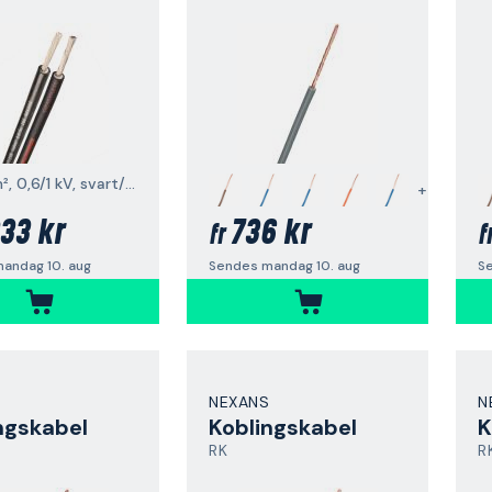
1 x 6 mm², 0,6/1 kV, svart/rød
+
33 kr
736 kr
fr
f
andag 10. aug
Sendes mandag 10. aug
S
NEXANS
N
ngskabel
Koblingskabel
K
RK
R