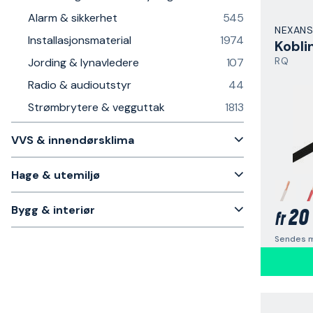
Alarm & sikkerhet
545
NEXANS
Installasjonsmaterial
1974
Kobli
RQ
Jording & lynavledere
107
Radio & audioutstyr
44
Strømbrytere & vegguttak
1813
VVS & innendørsklima
Hage & utemiljø
Bygg & interiør
20 
fr
Sendes m