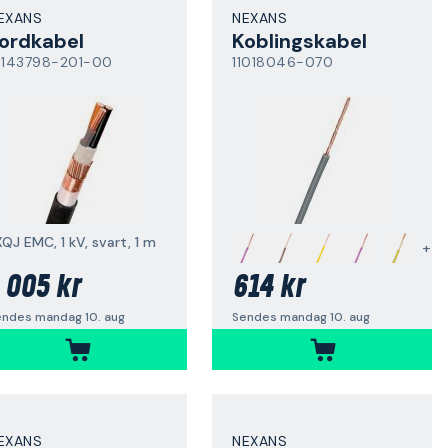
EXANS
NEXANS
ordkabel
Koblingskabel
5143798-201-00
11018046-070
QJ EMC, 1 kV, svart, 1 m
+
 005 kr
614 kr
endes mandag 10. aug
Sendes mandag 10. aug
EXANS
NEXANS