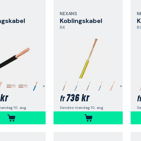
NEXANS
N
ngskabel
Koblingskabel
K
RK
R
+
+
kr
736 kr
fr
f
andag 10. aug
Sendes mandag 10. aug
S