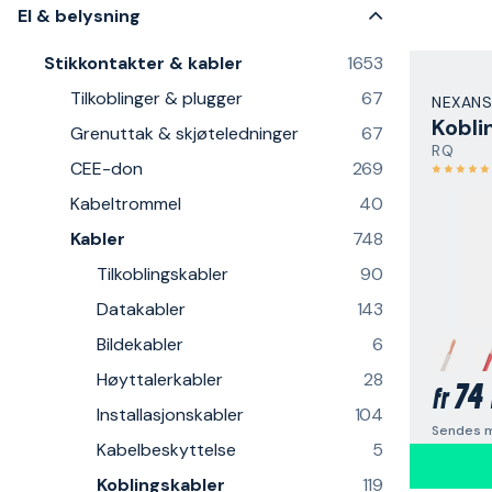
El & belysning
Stikkontakter & kabler
1653
Tilkoblinger & plugger
67
NEXANS
Kobli
Grenuttak & skjøteledninger
67
RQ
CEE-don
269
Kabeltrommel
40
Kabler
748
Tilkoblingskabler
90
Datakabler
143
Bildekabler
6
Høyttalerkabler
28
74 
fr
Installasjonskabler
104
Sendes m
Kabelbeskyttelse
5
Koblingskabler
119