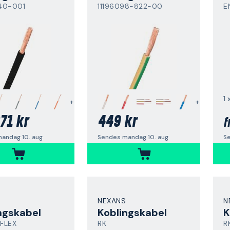
40-001
11196098-822-00
E
+
+
71 kr
449 kr
f
andag 10. aug
Sendes mandag 10. aug
S
NEXANS
N
ngskabel
Koblingskabel
K
FLEX
RK
R