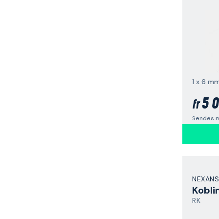
5 0
fr
Sendes m
NEXANS
Kobli
RK