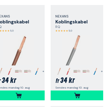
EXANS
NEXANS
oblingskabel
Koblingskabel
Q
RQ
5,0
5,0
+
+
34 kr
34 kr
r
fr
endes mandag 10. aug
Sendes mandag 10. aug