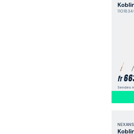
Kobli
1101834
66
fr
Sendes m
NEXANS
Kobli