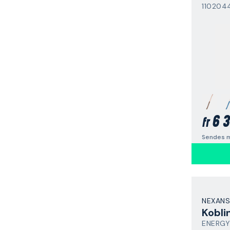
110204
6 3
fr
Sendes m
NEXANS
Kobli
ENERGY