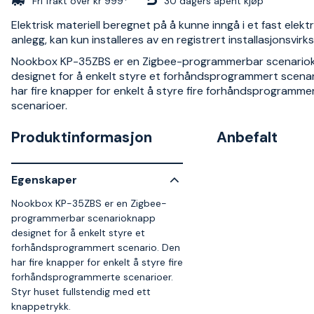
Fri frakt over kr 999*
30 dagers åpent kjøp
Elektrisk materiell beregnet på å kunne inngå i et fast elektr
anlegg, kan kun installeres av en registrert installasjonsvir
Nookbox KP-35ZBS er en Zigbee-programmerbar scenario
designet for å enkelt styre et forhåndsprogrammert scenar
har fire knapper for enkelt å styre fire forhåndsprogramme
scenarioer.
Produktinformasjon
Anbefalt
Egenskaper
Nookbox KP-35ZBS er en Zigbee-
programmerbar scenarioknapp
designet for å enkelt styre et
forhåndsprogrammert scenario. Den
har fire knapper for enkelt å styre fire
forhåndsprogrammerte scenarioer.
Styr huset fullstendig med ett
knappetrykk.