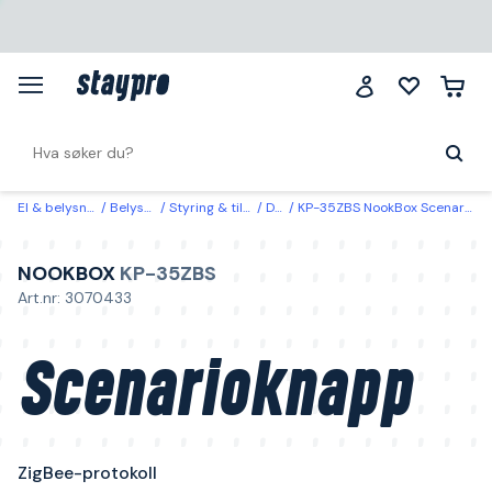
El & belysning
Belysning
Styring & tilkobling
Driver
KP-35ZBS NookBox Scenarioknapp ZigBee-protokoll
NOOKBOX
KP-35ZBS
Art.nr: 3070433
Scenarioknapp
ZigBee-protokoll