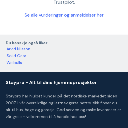
Trustpilot.
Se alle vurderinger og anmeldelser her
Du kanskje også liker
Arvid Nilsson
Solid Gear
Weibulls
Staypro - Alt til dine hjemmeprosjekter
Staypro har hjulpet kunder på det nordiske markedet siden
2007. I vår oversiktlige og lettnavigerte nettbutikk finner du
alt til hus, hage og garasje. God service og raske leveranser er
vår greie - velkommen til å handle hos oss!