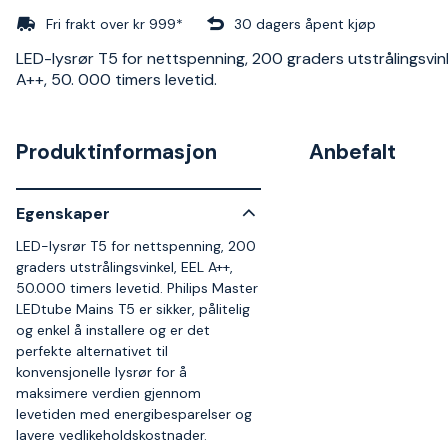
Fri frakt over kr 999*
30 dagers åpent kjøp
LED-lysrør T5 for nettspenning, 200 graders utstrålingsvink
A++, 50. 000 timers levetid.
Produktinformasjon
Anbefalt
Egenskaper
LED-lysrør T5 for nettspenning, 200
graders utstrålingsvinkel, EEL A++,
50.000 timers levetid. Philips Master
LEDtube Mains T5 er sikker, pålitelig
og enkel å installere og er det
perfekte alternativet til
konvensjonelle lysrør for å
maksimere verdien gjennom
levetiden med energibesparelser og
lavere vedlikeholdskostnader.