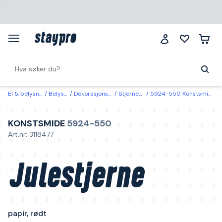
El & belysning
Belysning
Dekorasjonsbelysning
Stjerner & kranser
5924-550 Konstsmide Julestjerne papir, rødt 60 cm
KONSTSMIDE
5924-550
Art.nr: 3118477
Julestjerne
papir, rødt