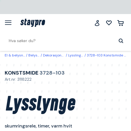
El & belysning
Belysning
Dekorasjonsbelysning
Lysslinger & lysnett
3728-103 Konstsmide Lysslynge skumringsrele, timer, varm hvit
KONSTSMIDE
3728-103
Art.nr: 3118222
Lysslynge
skumringsrele, timer, varm hvit