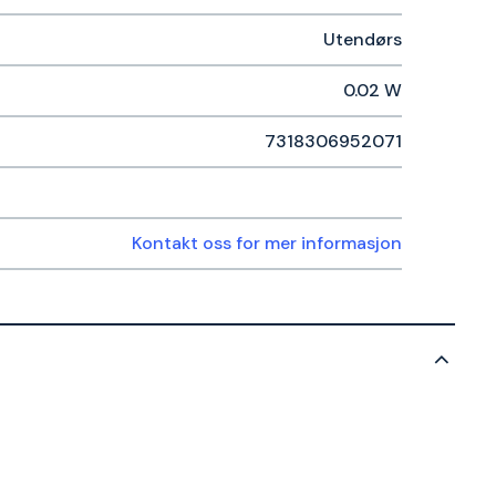
Utendørs
0.02 W
7318306952071
Kontakt oss for mer informasjon