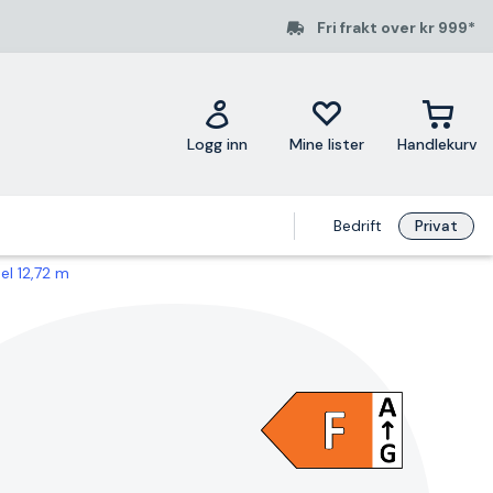
Fri frakt over kr 999*
Logg inn
Mine lister
Handlekurv
Bedrift
Privat
el 12,72 m