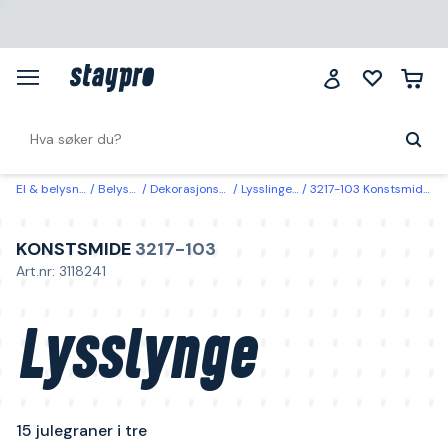
El & belysning
Belysning
Dekorasjonsbelysning
Lysslinger & lysnett
3217-103 Konstsmide Lysslynge 15 julegraner i tre
KONSTSMIDE
3217-103
Art.nr: 3118241
Lysslynge
15 julegraner i tre