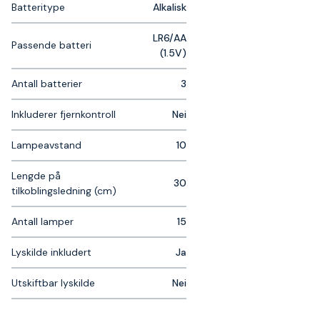
Batteritype
Alkalisk
LR6/AA
Passende batteri
(1.5V)
Antall batterier
3
Inkluderer fjernkontroll
Nei
Lampeavstand
10
Lengde på
30
tilkoblingsledning (cm)
Antall lamper
15
Lyskilde inkludert
Ja
Utskiftbar lyskilde
Nei