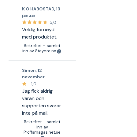
K O HABOSTAD
,
13
januar
5,0
Veldig fornøyd
med produktet.
Bekreftet – samlet
inn av Staypro.no
Simon
,
12
november
1,0
Jag fick aldrig
varan och
supporten svarar
inte på mail.
Bekreftet – samlet
inn av
Proffsmagasinet.se