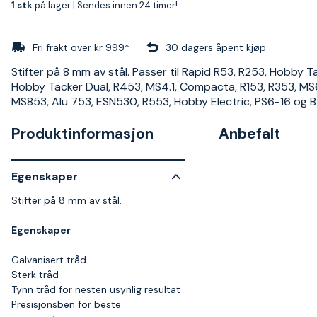
1 stk
på lager |
Sendes innen 24 timer!
Fri frakt over kr 999*
30 dagers åpent kjøp
Stifter på 8 mm av stål. Passer til Rapid R53, R253, Hobby T
Hobby Tacker Dual, R453, MS4.1, Compacta, R153, R353, MS
MS853, Alu 753, ESN530, R553, Hobby Electric, PS6-16 og 
Produktinformasjon
Anbefalt
Egenskaper
Stifter på 8 mm av stål.
Egenskaper
Galvanisert tråd
Sterk tråd
Tynn tråd for nesten usynlig resultat
Presisjonsben for beste