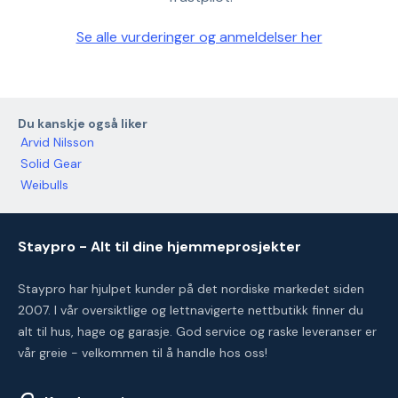
Se alle vurderinger og anmeldelser her
Du kanskje også liker
Arvid Nilsson
Solid Gear
Weibulls
Staypro - Alt til dine hjemmeprosjekter
Staypro har hjulpet kunder på det nordiske markedet siden
2007. I vår oversiktlige og lettnavigerte nettbutikk finner du
alt til hus, hage og garasje. God service og raske leveranser er
vår greie - velkommen til å handle hos oss!