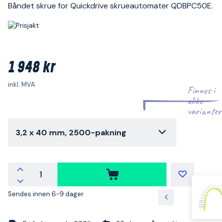
Båndet skrue for Quickdrive skrueautomater QDBPC50E.
1 948 kr
inkl. MVA
Finnes i
ulike
varianter
3,2 x 40 mm, 2500-pakning
Sendes innen 6-9 dager