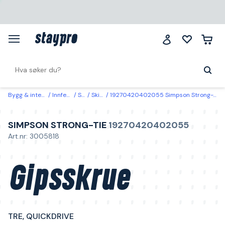
Bygg & interiør
Innfesting
Skrue
Skiveskrue
19270420402055 Simpson Strong-Tie Gipsskrue TRE, QUICKDRIVE 3,2 x 40 mm, 2500-pakning
SIMPSON STRONG-TIE
19270420402055
Art.nr: 3005818
Gipsskrue
TRE, QUICKDRIVE