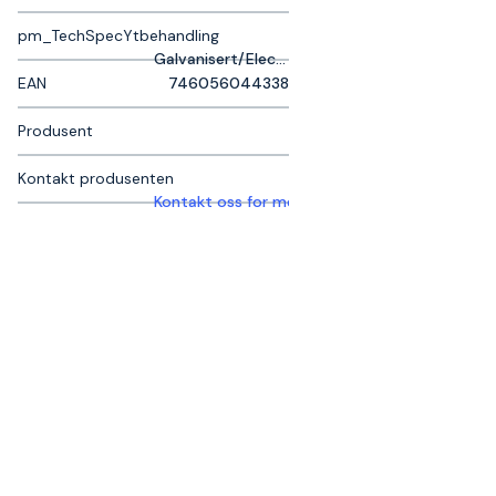
pm_TechSpecYtbehandling
Galvanisert/Electro-galvanisert
EAN
746056044338
Produsent
Kontakt produsenten
Kontakt oss for mer informasjon