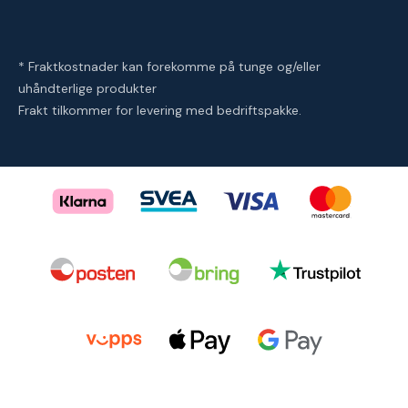
* Fraktkostnader kan forekomme på tunge og/eller
uhåndterlige produkter
Frakt tilkommer for levering med bedriftspakke.