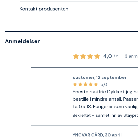
Kontakt produsenten
Anmeldelser
4,0
3
anme
/
5
customer
,
12 september
5,0
Eneste rustfrie Dykkert jeg h
bestille i mindre antall. Passe
ta Ga 18. Fungerer som vanlig
Bekreftet – samlet inn av Staypr
YNGVAR GÅRD
,
30 april