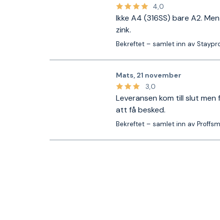
4,0
Ikke A4 (316SS) bare A2. Men 
zink.
Bekreftet – samlet inn av Staypr
Mats
,
21 november
3,0
Leveransen kom till slut men 
att få besked.
Bekreftet – samlet inn av Proffs