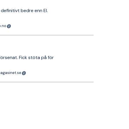
definitivt bedre enn El.
o.no
försenat. Fick stöta på för
magasinet.se