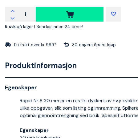
5 stk
på lager |
Sendes innen 24 timer!
Fri frakt over kr 999*
30 dagers åpent kjøp
Produktinformasjon
Egenskaper
Rapid Nr 8 30 mm er en rustfri dykkert av høy kvalitet
ulike oppgaver, slik som listing og innramming. Spikeren
optimal gjennomtrengning ved bruk. Spesielt utforme
Egenskaper
30 mm benlengde