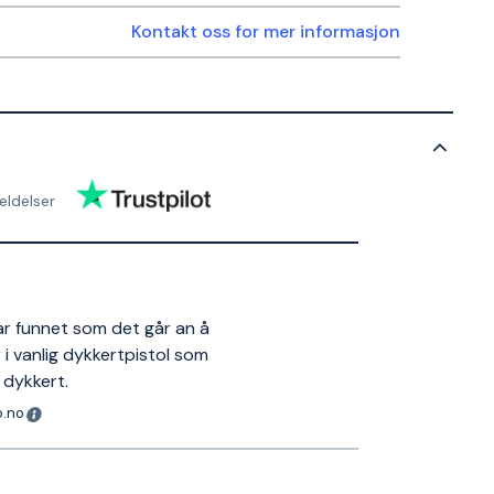
Kontakt oss for mer informasjon
ldelser
ar funnet som det går an å
r i vanlig dykkertpistol som
 dykkert.
o.no