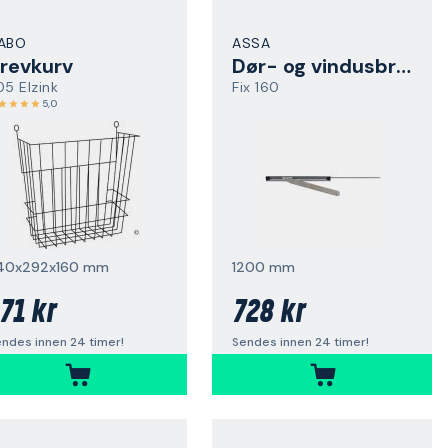
ABO
ASSA
revkurv
Dør- og vindusbrems
05 Elzink
Fix 160
5,0
40x292x160 mm
1200 mm
71 kr
728 kr
ndes innen 24 timer!
Sendes innen 24 timer!