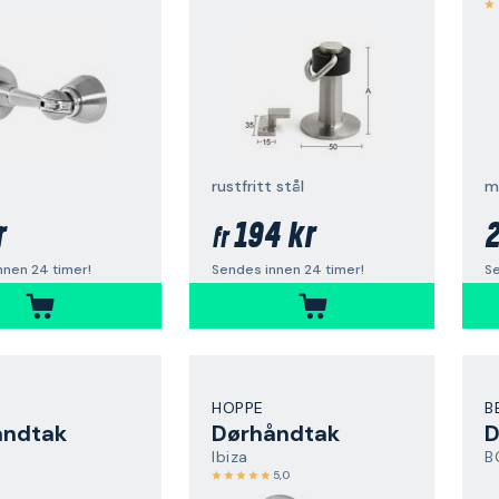
rustfritt stål
m
r
194 kr
2
fr
nnen 24 timer!
Sendes innen 24 timer!
Se
HOPPE
B
åndtak
Dørhåndtak
D
Ibiza
B
5,0