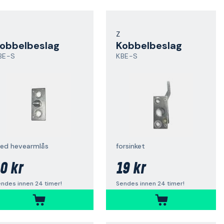
Z
obbelbeslag
Kobbelbeslag
BE-S
KBE-S
ed hevearmlås
forsinket
0 kr
19 kr
ndes innen 24 timer!
Sendes innen 24 timer!