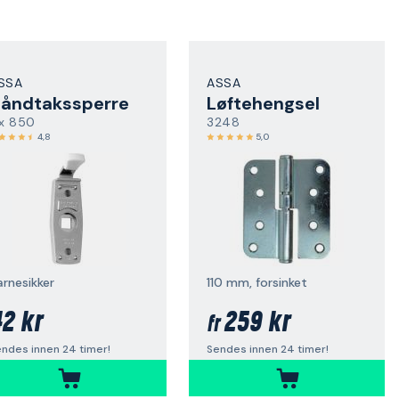
SSA
ASSA
åndtakssperre
Løftehengsel
ix 850
3248
4,8
5,0
arnesikker
110 mm, forsinket
2 kr
259 kr
fr
ndes innen 24 timer!
Sendes innen 24 timer!