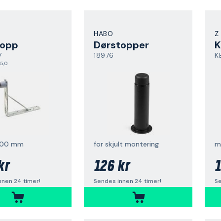
HABO
Z
topp
Dørstopper
K
7
18976
K
5,0
200 mm
for skjult montering
m
kr
126 kr
1
nnen 24 timer!
Sendes innen 24 timer!
Se