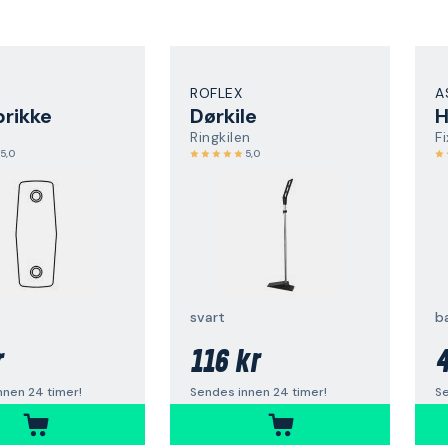
ROFLEX
A
rikke
Dørkile
H
Ringkilen
F
5,0
5,0
svart
b
r
116 kr
4
nnen 24 timer!
Sendes innen 24 timer!
Se