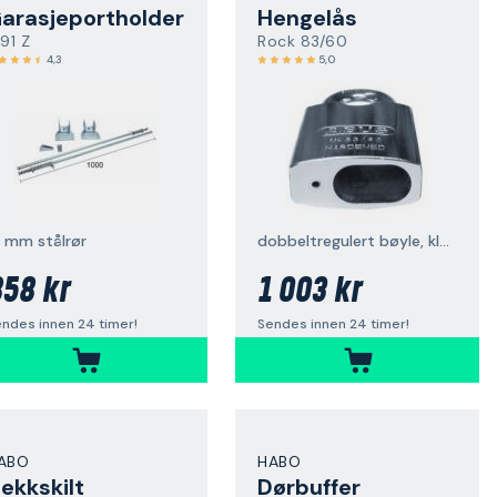
arasjeportholder
Hengelås
291 Z
Rock 83/60
4,3
5,0
6 mm stålrør
dobbeltregulert bøyle, klasse 3
58 kr
1 003 kr
ndes innen 24 timer!
Sendes innen 24 timer!
ABO
HABO
ekkskilt
Dørbuffer