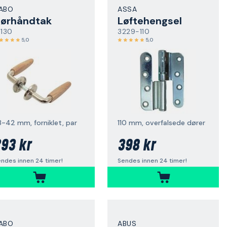
ABO
ASSA
ørhåndtak
Løftehengsel
1130
3229-110
5,0
5,0
8-42 mm, forniklet, par
110 mm, overfalsede dører
93 kr
398 kr
ndes innen 24 timer!
Sendes innen 24 timer!
ABO
ABUS