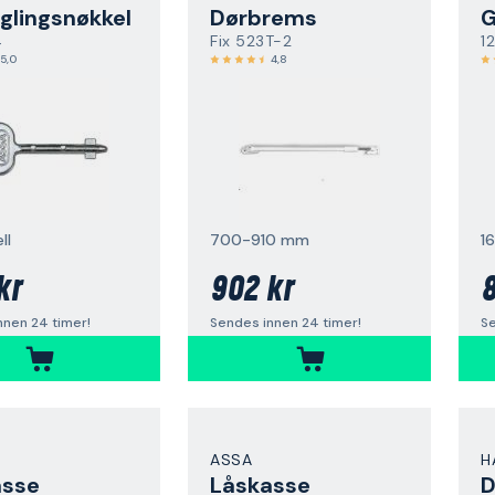
glingsnøkkel
Dørbrems
G
4
Fix 523T-2
1
5,0
4,8
ll
700-910 mm
1
kr
902 kr
8
nnen 24 timer!
Sendes innen 24 timer!
Se
ASSA
H
asse
Låskasse
D