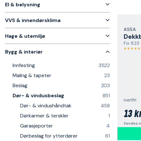
El & belysning
VVS & innendørsklima
ASSA
Dekkb
Hage & utemiljø
Fix 823
Bygg & interiør
Innfesting
3522
Maling & tapeter
23
Beslag
203
Dør- & vindusbeslag
851
rustfri
Dør- & vindushåndtak
458
13 k
Dørkarmer & terskler
1
Sendes i
Garasjeporter
4
Dørbeslag for ytterdører
61