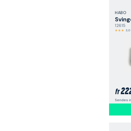
HABO
Sving
12615
3,0
22
fr
Sendes i