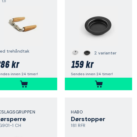
1,0
ed trehåndtak
2 varianter
86 kr
159 kr
ndes innen 24 timer!
Sendes innen 24 timer!
ESLAGSGRUPPEN
HABO
ørsperre
Dørstopper
G901-1 CH
181 RFR