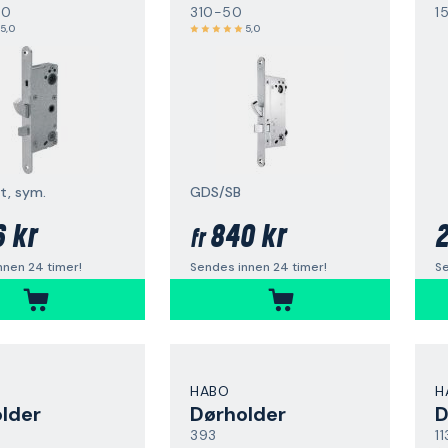
50
310-50
1
5,0
5,0
t, sym.
GDS/SB
6 kr
840 kr
2
fr
nnen 24 timer!
Sendes innen 24 timer!
Se
HABO
H
lder
Dørholder
D
393
1