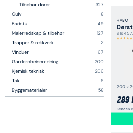
Tilbehør dører
327
Gulv
8
HABO
Badstu
49
Dørs
Malerredskap & tilbehør
127
918457
Trapper & rekkverk
3
Vinduer
67
Garderobeinnredning
200
Kjemisk teknisk
206
Tak
6
200 x 
Byggematerialer
58
289 
Sendes i