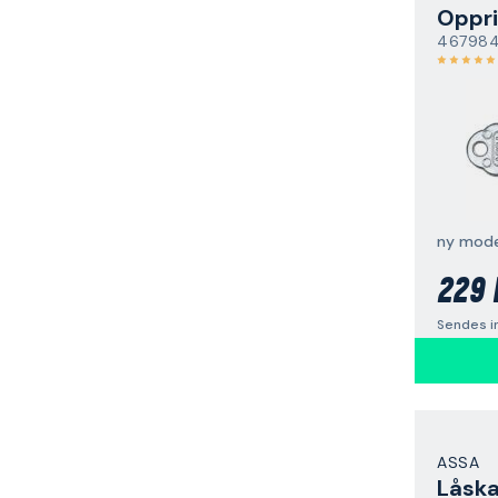
Oppri
46798
ny mode
229 
Sendes i
ASSA
Låsk