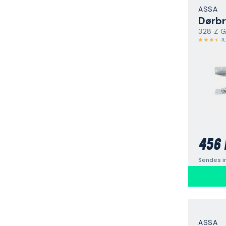
ASSA
Dørb
328 Z 
3,
456 
Sendes i
ASSA