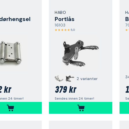
HABO
H
dørhengsel
Portlås
B
16103
7
5,0
3
2 varianter
2 kr
379 kr
1
nnen 24 timer!
Sendes innen 24 timer!
Se