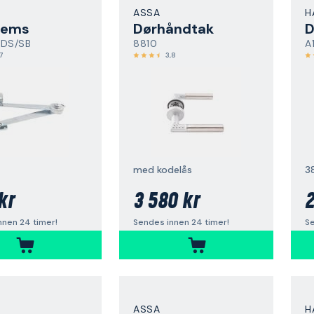
ASSA
H
rems
Dørhåndtak
D
GDS/SB
8810
A
7
3,8
med kodelås
3
kr
3 580 kr
2
nnen 24 timer!
Sendes innen 24 timer!
Se
ASSA
H