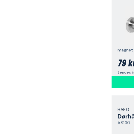
magnet
79 k
Sendes i
HABO
Dørh
A8130