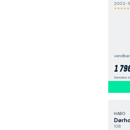
2002-
vendbar
1 79
Sendes i
HABO
Dørho
108