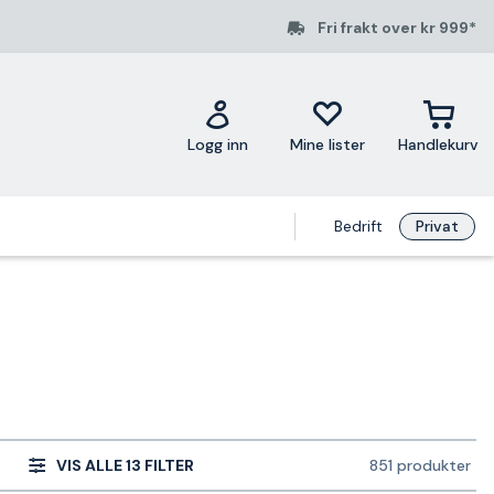
Fri frakt over kr 999*
Logg inn
Mine lister
Handlekurv
Bedrift
Privat
VIS ALLE 13 FILTER
851 produkter