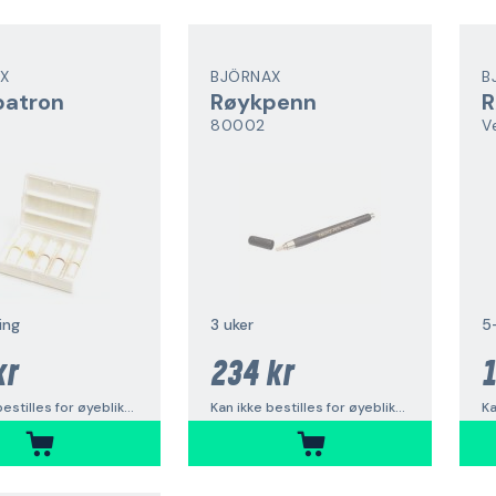
X
BJÖRNAX
B
patron
Røykpenn
R
80002
V
ing
3 uker
5
kr
234 kr
1
Kan ikke bestilles for øyeblikket
Kan ikke bestilles for øyeblikket