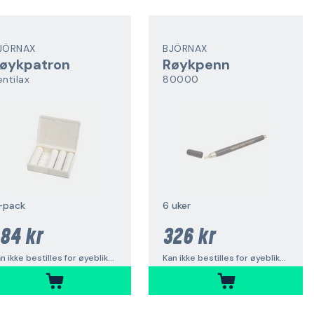
JÖRNAX
BJÖRNAX
øykpatron
Røykpenn
entilax
80000
-pack
6 uker
84 kr
326 kr
Kan ikke bestilles for øyeblikket
Kan ikke bestilles for øyeblikket