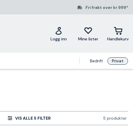
Fri frakt over kr 999*
Logg inn
Mine lister
Handlekurv
Bedrift
Privat
VIS ALLE 5 FILTER
5 produkter