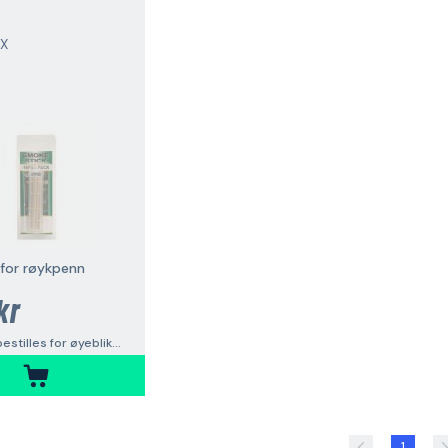
X
 for røykpenn
kr
Kan ikke bestilles for øyeblikket
1