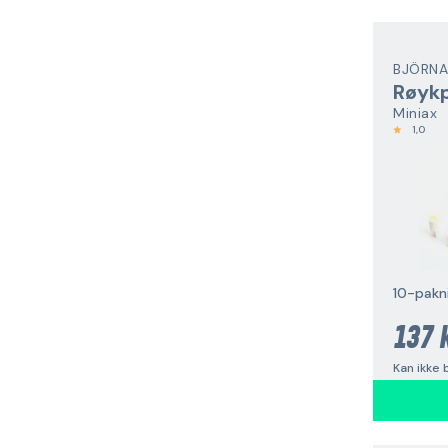
BJÖRNA
Røyk
Miniax
1,0
10-pakn
137 