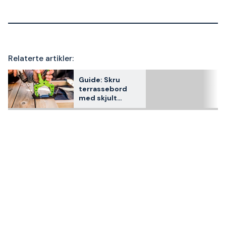
Relaterte artikler:
Guide: Skru
terrassebord
med skjult
terrasseskrue –
slik velger du
terrasseverktøy