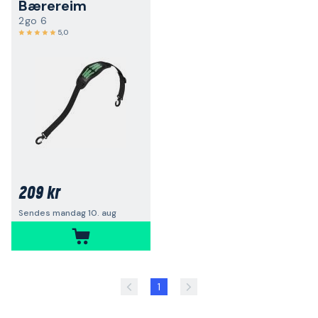
Bærereim
2go 6
5,0
209 kr
Sendes mandag 10. aug
1