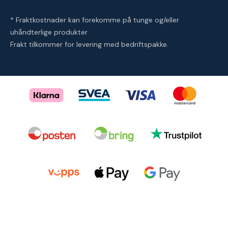
* Fraktkostnader kan forekomme på tunge og/eller
uhåndterlige produkter
Frakt tilkommer for levering med bedriftspakke.