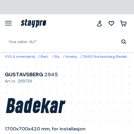
VVS & innendørsklima
Baderom
Badekar
Innebygde badekar
2945 Gustavsberg Badekar 1700x700x420 mm, for installasjon hull for breddeavløp
GUSTAVSBERG
2945
Art.nr: 3119739
Badekar
1700x700x420 mm, for installasjon