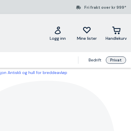
Fri frakt over kr 999*
Logg inn
Mine lister
Handlekurv
Bedrift
Privat
n Antiskli og hull for breddeavløp