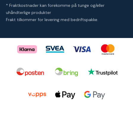
* Fraktkostnader kan forekomme på tunge og/eller
uhåndterlige produkter
Frakt tilkommer for levering med bedriftspakke.