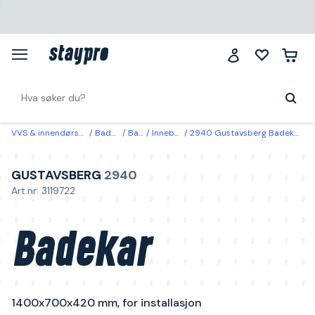
VVS & innendørsklima
Baderom
Badekar
Innebygde badekar
2940 Gustavsberg Badekar 1400x700x420 mm, for installasjon Glazeplus og hull for breddeavløp
GUSTAVSBERG
2940
Art.nr: 3119722
Badekar
1400x700x420 mm, for installasjon