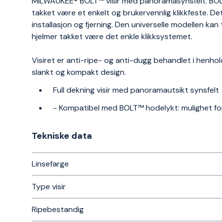
MILWAUKEE® BOLT™ visir med panoramasynsfelt. BOLT™
takket være et enkelt og brukervennlig klikkfeste. De
installasjon og fjerning. Den universelle modellen 
hjelmer takket være det enkle klikksystemet.
Visiret er anti-ripe- og anti-dugg behandlet i henhol
slankt og kompakt design.
Full dekning visir med panoramautsikt synsfelt
- Kompatibel med BOLT™ hodelykt: mulighet for å
Tekniske data​
Linsefarge
Type visir
Ripebestandig