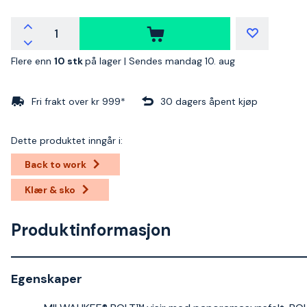
Flere enn
10 stk
på lager |
Sendes mandag 10. aug
Fri frakt over kr 999*
30 dagers åpent kjøp
Dette produktet inngår i:
Back to work
Klær & sko
Produktinformasjon
Egenskaper