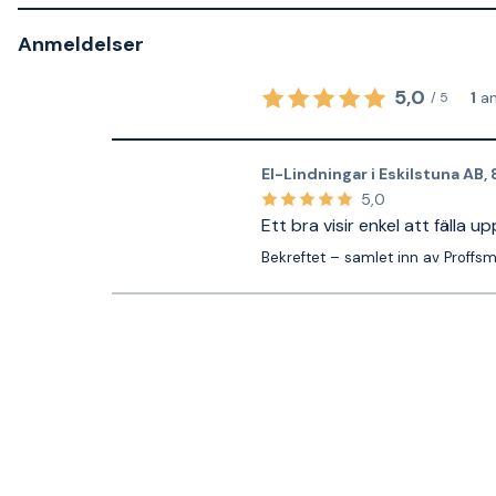
Anmeldelser
5,0
1
a
/
5
El-Lindningar i Eskilstuna AB
,
5,0
Ett bra visir enkel att fälla up
Bekreftet – samlet inn av Proffs