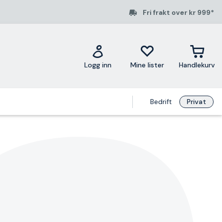
Fri frakt over kr 999*
Logg inn
Mine lister
Handlekurv
Bedrift
Privat