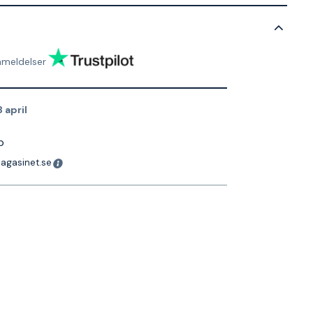
nmeldelser
8 april
p
magasinet.se