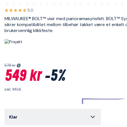
5,0
MILWAUKEE® BOLT™ visir med panoramasynsfelt. BOLT™ Sy
sikrer kompatibilitet mellom tilbehør takket være et enkelt 
brukervennlig klikkfeste.
578 kr
549 kr
-5%
inkl. MVA
Klar