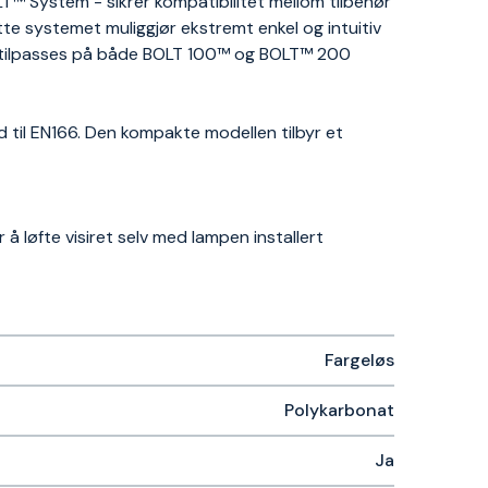
 System - sikrer kompatibilitet mellom tilbehør
tte systemet muliggjør ekstremt enkel og intuitiv
kan tilpasses på både BOLT 100™ og BOLT™ 200
d til EN166. Den kompakte modellen tilbyr et
 løfte visiret selv med lampen installert
Fargeløs
Polykarbonat
Ja