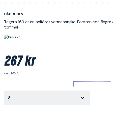
oksenarv
Tegera 169 er en helfôret varmehanske. Forsterkede fingre
tommel.
267 kr
inkl. MVA
8