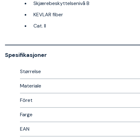
Skjærebeskyttelsenivå B
KEVLAR fiber
Cat. II
Spesifikasjoner
Størrelse
Materiale
Fôret
Farge
EAN