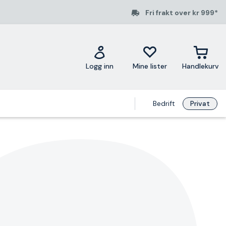
Fri frakt over kr 999*
Logg inn
Mine lister
Handlekurv
Bedrift
Privat