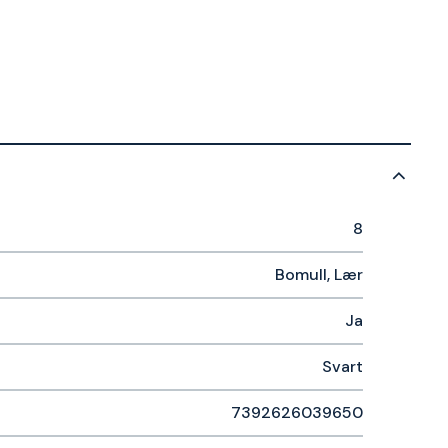
8
Bomull, Lær
Ja
Svart
7392626039650