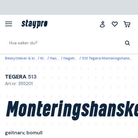
Beskyttelser & klær
Klær
Hansker
Hagehansker
513 Tegera Monteringshanske geitnarv, bomull 11
TEGERA
513
Art.nr: 3115201
Monteringshansk
geitnarv, bomull