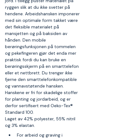
jord. I tillegg puster materialet på
ryggen slik at du ikke svetter på
hendene. Arbeidshansken imponerer
med sin optimale form takket være
det fleksible materialet på
mansjetten og på baksiden av
hånden. Den mobile
berøringsfunksjonen på tommelen
og pekefingeren gjør det enda mer
praktisk fordi du kan bruke en
berøringsskjerm på en smarttelefon
eller et nettbrett. Du trenger ikke
fjerne den smarttelefonkompatible
og vannavstøtende hansken.
Hanskene er fri for skadelige stoffer
for planting og jordarbeid, og er
derfor sertifisert med Oeko-Tex®
Standard 100.
Laget av 42% polyester, 55% nitril
og 3% elastan.
For arbeid og graving i