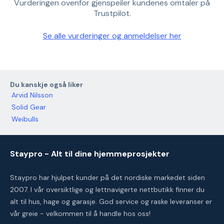
Vurderingen ovenfor gjenspeiler kundenes omtaler på
Trustpilot.
Se alle vurderinger og anmeldelser her
Du kanskje også liker
Arvid Nilsson
Solid Gear
Weibulls
Staypro - Alt til dine hjemmeprosjekter
Staypro har hjulpet kunder på det nordiske markedet siden
2007. I vår oversiktlige og lettnavigerte nettbutikk finner du
alt til hus, hage og garasje. God service og raske leveranser er
vår greie - velkommen til å handle hos oss!