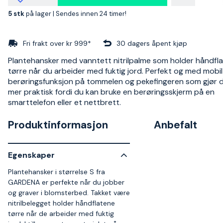
5 stk
på lager |
Sendes innen 24 timer!
Fri frakt over kr 999*
30 dagers åpent kjøp
Plantehansker med vanntett nitrilpalme som holder håndfl
tørre når du arbeider med fuktig jord. Perfekt og med mobil
berøringsfunksjon på tommelen og pekefingeren som gjør 
mer praktisk fordi du kan bruke en berøringsskjerm på en
smarttelefon eller et nettbrett.
Produktinformasjon
Anbefalt
Egenskaper
Plantehansker i størrelse S fra
GARDENA er perfekte når du jobber
og graver i blomsterbed. Takket være
nitrilbelegget holder håndflatene
tørre når de arbeider med fuktig