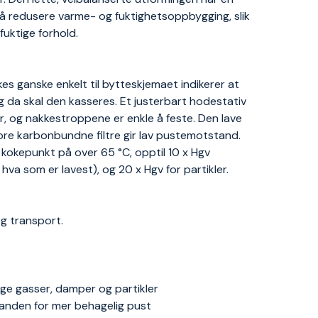
d å redusere varme- og fuktighetsoppbygging, slik
uktige forhold.
kes ganske enkelt til bytteskjemaet indikerer at
, og da skal den kasseres. Et justerbart hodestativ
er, og nakkestroppene er enkle å feste. Den lave
store karbonbundne filtre gir lav pustemotstand.
okepunkt på over 65 °C, opptil 10 x Hgv
va som er lavest), og 20 x Hgv for partikler.
og transport.
ige gasser, damper og partikler
tanden for mer behagelig pust