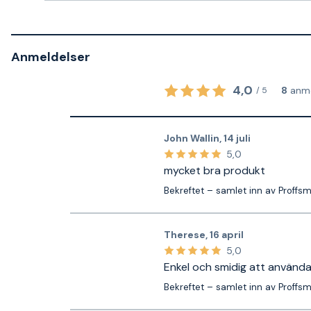
Anmeldelser
4,0
8
anme
/
5
John Wallin
,
14 juli
5,0
mycket bra produkt
Bekreftet – samlet inn av Proffs
Therese
,
16 april
5,0
Enkel och smidig att använda
Bekreftet – samlet inn av Proffs