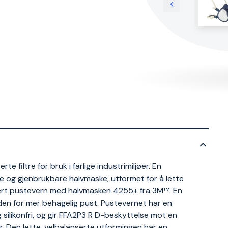
 filtre for bruk i farlige industrimiljøer. En
e og gjenbrukbare halvmaske, utformet for å lette
ntert pustevern med halvmasken 4255+ fra 3M™. En
den for mer behagelig pust. Pustevernet har en
 silikonfri, og gir FFA2P3 R D-beskyttelse mot en
r. Den lette, velbalanserte utformingen har en