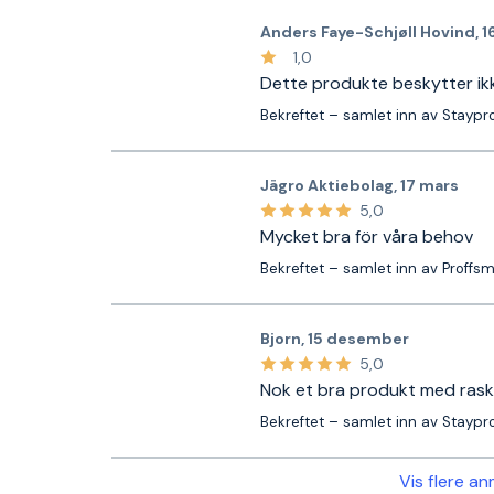
Anders Faye-Schjøll Hovind
,
1
1,0
Dette produkte beskytter ik
Bekreftet – samlet inn av Staypr
Jägro Aktiebolag
,
17 mars
5,0
Mycket bra för våra behov
Bekreftet – samlet inn av Proffs
Bjorn
,
15 desember
5,0
Nok et bra produkt med rask 
Bekreftet – samlet inn av Staypr
Vis flere a