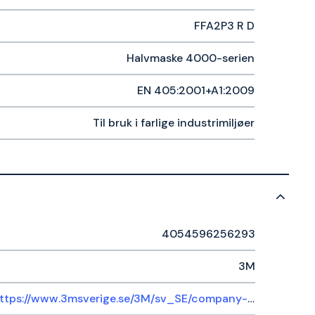
FFA2P3 R D
Halvmaske 4000-serien
EN 405:2001+A1:2009
Til bruk i farlige industrimiljøer
4054596256293
3M
https://www.3msverige.se/3M/sv_SE/company-ndc/help-center/