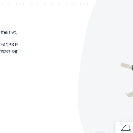
ffektivt,
 FFA2P3 R
amper og