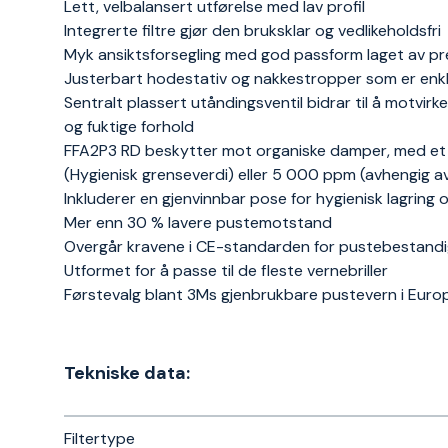
Lett, velbalansert utførelse med lav profil
Integrerte filtre gjør den bruksklar og vedlikeholdsfri
Myk ansiktsforsegling med god passform laget av pre
Justerbart hodestativ og nakkestropper som er enkl
Sentralt plassert utåndingsventil bidrar til å motvi
og fuktige forhold
FFA2P3 RD beskytter mot organiske damper, med et k
(Hygienisk grenseverdi) eller 5 000 ppm (avhengig av 
Inkluderer en gjenvinnbar pose for hygienisk lagring 
Mer enn 30 % lavere pustemotstand
Overgår kravene i CE-standarden for pustebestandigh
Utformet for å passe til de fleste vernebriller
Førstevalg blant 3Ms gjenbrukbare pustevern i Europa
Tekniske data:
Filtertype