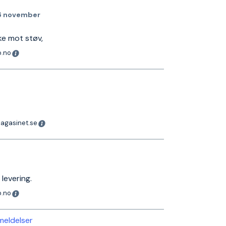
6 november
ke mot støv,
o.no
magasinet.se
levering.
o.no
nmeldelser