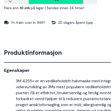
Flere enn
10 stk
på lager |
Sendes innen 24 timer!
Fri frakt over kr 999*
30 dagers åpent kjøp
Produktinformasjon
Egenskaper
3M 4255+ er en vedlikeholdsfri halvmaske med integrerte
videreutvikling av 3Ms mest populære vedlikeholdsfri
pusten. Få et effektivt, brukervennlig og ferdig mo
forbedret ventil hjelper til å redusere pustemotstan
preget ansiktsforsegling som er myk, allergivennlig og
rekke skadelige organiske gasser, damper og partikle