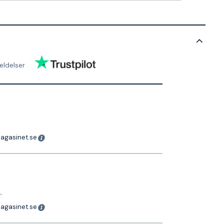
ldelser
magasinet.se
.
magasinet.se