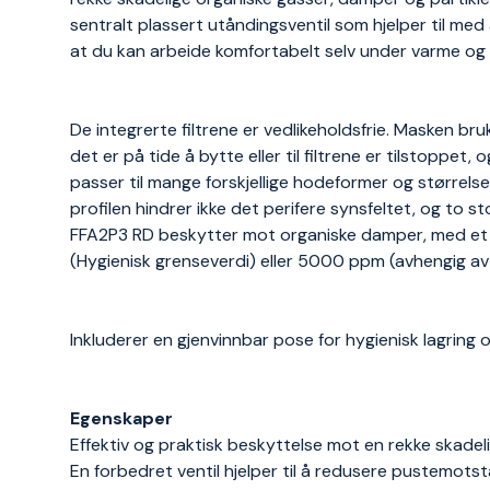
sentralt plassert utåndingsventil som hjelper til me
at du kan arbeide komfortabelt selv under varme og f
De integrerte filtrene er vedlikeholdsfrie. Masken bru
det er på tide å bytte eller til filtrene er tilstoppet
passer til mange forskjellige hodeformer og størrels
profilen hindrer ikke det perifere synsfeltet, og to 
FFA2P3 RD beskytter mot organiske damper, med et k
(Hygienisk grenseverdi) eller 5000 ppm (avhengig av h
Inkluderer en gjenvinnbar pose for hygienisk lagring 
Egenskaper
Effektiv og praktisk beskyttelse mot en rekke skadel
En forbedret ventil hjelper til å redusere pustemots