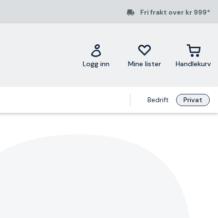
Fri frakt over kr 999*
Logg inn
Mine lister
Handlekurv
Bedrift
Privat