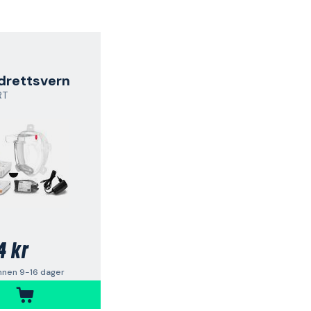
drettsvern
RT
4 kr
nnen 9-16 dager