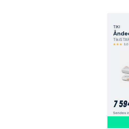
TIKI
Ånde
TikiSTA
3,0
7 59
Sendes i