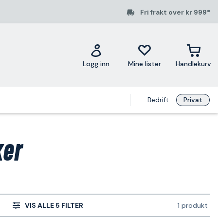
Fri frakt over kr 999*
Logg inn
Mine lister
Handlekurv
Bedrift
Privat
ker
VIS ALLE 5 FILTER
1 produkt