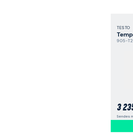
TESTO
Temp
905-T2
3 23
Sendes m