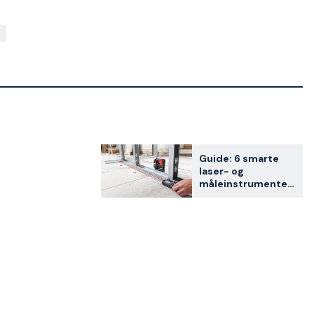
Guide: 6 smarte
laser- og
måleinstrumenter
for
hjemmefikseren