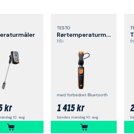
TESTO
T
eraturmåler
Rørtemperaturmåler
T
115i
9
med forbedret Bluetooth
5 kr
1 415 kr
2
andag 10. aug
Sendes mandag 10. aug
Se