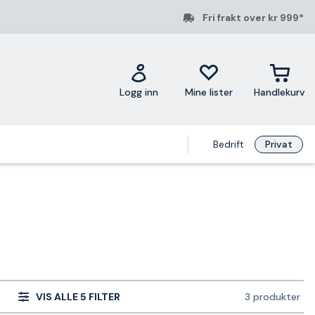
Fri frakt over kr 999*
Logg inn
Mine lister
Handlekurv
Bedrift
Privat
VIS ALLE 5 FILTER
3 produkter