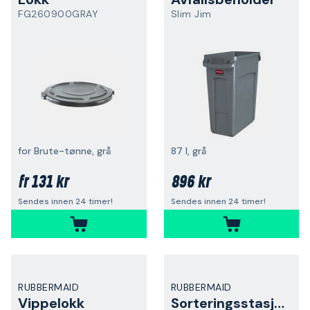
FG260900GRAY
Slim Jim
for Brute-tønne, grå
87 l, grå
131 kr
896 kr
fr
Sendes innen 24 timer!
Sendes innen 24 timer!
RUBBERMAID
RUBBERMAID
Vippelokk
Sorteringsstasjon