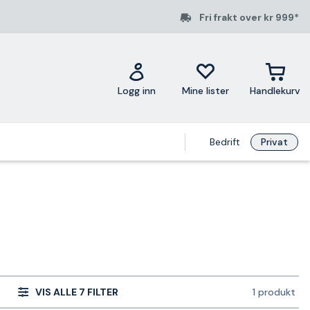
Fri frakt over kr 999*
Logg inn
Mine lister
Handlekurv
Bedrift
Privat
VIS ALLE 7 FILTER
1 produkt