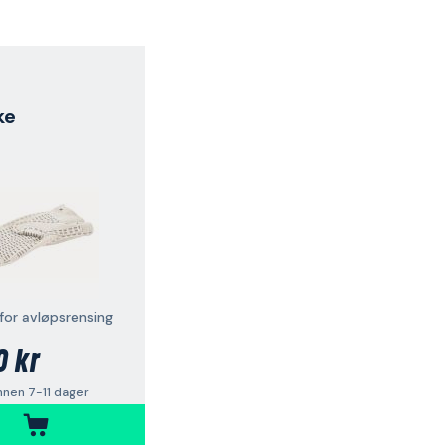
ke
for avløpsrensing
0 kr
nnen 7-11 dager