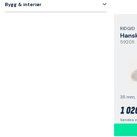
Bygg & interiør
RIDGID
Hans
59205
35 mm, 
1 02
Sendes i