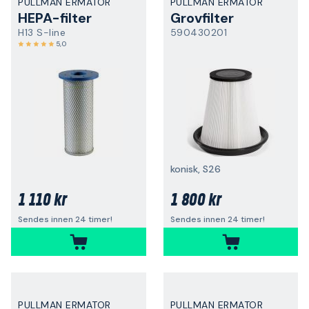
PULLMAN ERMATOR
PULLMAN ERMATOR
HEPA-filter
Grovfilter
H13 S-line
590430201
5,0
konisk, S26
1 110 kr
1 800 kr
Sendes innen 24 timer!
Sendes innen 24 timer!
PULLMAN ERMATOR
PULLMAN ERMATOR