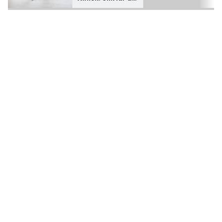
mer ut av
grovstøvsugeren
din