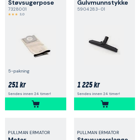
Støvsugerpose
Gulvmunnstykke
7328001
5904283-01
3,0
5-pakning
251 kr
1 225 kr
Sendes innen 24 timer!
Sendes innen 24 timer!
PULLMAN ERMATOR
PULLMAN ERMATOR
Motor
Støvsugerslange