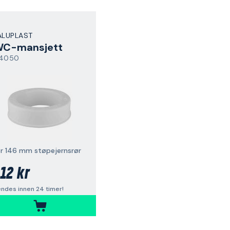
ALUPLAST
C-mansjett
4050
or 146 mm støpejernsrør
12 kr
ndes innen 24 timer!