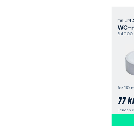
FALUPL
WC-m
84000
for 110
77 k
Sendes i