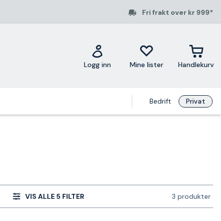
Fri frakt over kr 999*
Logg inn
Mine lister
Handlekurv
Bedrift
Privat
VIS ALLE 5 FILTER
3 produkter