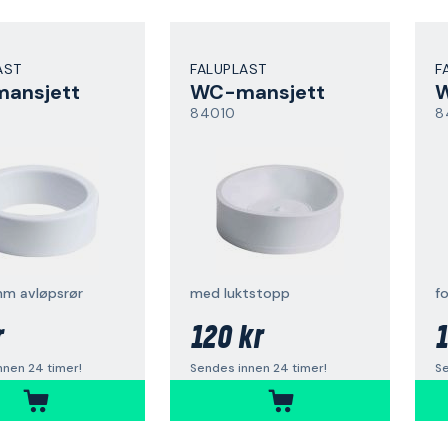
AST
FALUPLAST
F
ansjett
WC-mansjett
W
84010
8
 mm avløpsrør
med luktstopp
f
r
120 kr
1
nnen 24 timer!
Sendes innen 24 timer!
Se